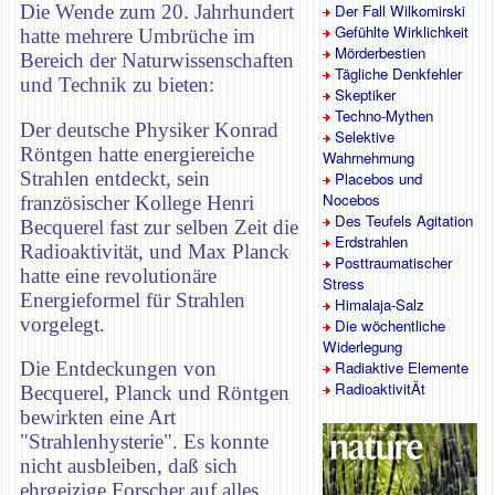
Die Wende zum 20. Jahrhundert
Der Fall Wilkomirski
Gefühlte Wirklichkeit
hatte mehrere Umbrüche im
Mörderbestien
Bereich der Naturwissenschaften
Tägliche Denkfehler
und Technik zu bieten:
Skeptiker
Techno-Mythen
Der deutsche Physiker Konrad
Selektive
Röntgen hatte energiereiche
Wahrnehmung
Strahlen entdeckt, sein
Placebos und
Nocebos
französischer Kollege Henri
Des Teufels Agitation
Becquerel fast zur selben Zeit die
Erdstrahlen
Radioaktivität, und Max Planck
Posttraumatischer
hatte eine revolutionäre
Stress
Energieformel für Strahlen
Himalaja-Salz
vorgelegt.
Die wöchentliche
Widerlegung
Radiaktive Elemente
Die Entdeckungen von
RadioaktivitÄt
Becquerel, Planck und Röntgen
bewirkten eine Art
"Strahlenhysterie". Es konnte
nicht ausbleiben, daß sich
ehrgeizige Forscher auf alles