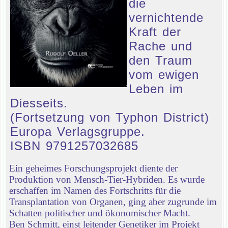
die
vernichtende
Kraft der
Rache und
den Traum
vom ewigen
Leben im
Diesseits.
(Fortsetzung von Typhon District)
Europa Verlagsgruppe.
ISBN 9791257032685
Ein geheimes Forschungsprojekt diente der
Produktion von Mensch-Tier-Hybriden. Es wurde
erschaffen im Namen des Fortschritts für die
Transplantation von Organen, ging aber zugrunde im
Schatten politischer und ökonomischer Macht.
Ben Schmitt, einst leitender Genetiker im Projekt