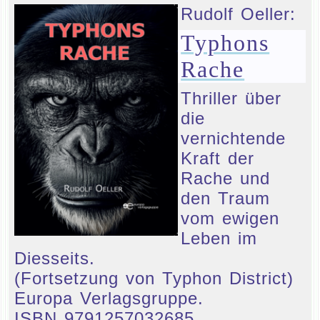
Rudolf Oeller:
Typhons
Rache
Thriller über
die
vernichtende
Kraft der
Rache und
den Traum
vom ewigen
Leben im
Diesseits.
(Fortsetzung von Typhon District)
Europa Verlagsgruppe.
ISBN 9791257032685