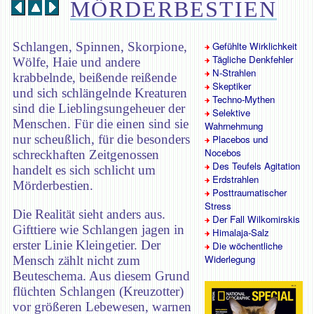
MÖRDERBESTIEN
Schlangen, Spinnen, Skorpione,
Gefühlte Wirklichkeit
Tägliche Denkfehler
Wölfe, Haie und andere
N-Strahlen
krabbelnde, beißende reißende
Skeptiker
und sich schlängelnde Kreaturen
Techno-Mythen
sind die Lieblingsungeheuer der
Selektive
Menschen. Für die einen sind sie
Wahrnehmung
nur scheußlich, für die besonders
Placebos und
Nocebos
schreckhaften Zeitgenossen
Des Teufels Agitation
handelt es sich schlicht um
Erdstrahlen
Mörderbestien.
Posttraumatischer
Stress
Die Realität sieht anders aus.
Der Fall Wilkomirskis
Gifttiere wie Schlangen jagen in
Himalaja-Salz
erster Linie Kleingetier. Der
Die wöchentliche
Widerlegung
Mensch zählt nicht zum
Beuteschema. Aus diesem Grund
flüchten Schlangen (Kreuzotter)
vor größeren Lebewesen, warnen