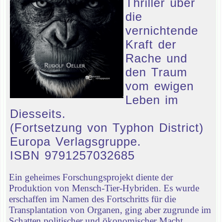
Thriller über
die
vernichtende
Kraft der
Rache und
den Traum
vom ewigen
Leben im
Diesseits.
(Fortsetzung von Typhon District)
Europa Verlagsgruppe.
ISBN 9791257032685
Ein geheimes Forschungsprojekt diente der
Produktion von Mensch-Tier-Hybriden. Es wurde
erschaffen im Namen des Fortschritts für die
Transplantation von Organen, ging aber zugrunde im
Schatten politischer und ökonomischer Macht.