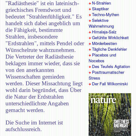
"Radiästhesie" ist ein lateinisch-
N-Strahlen
Skeptiker
griechisches Fremdwort und
Techno-Mythen
bedeutet "Strahlenfühligkeit." Es
Selektive
handelt sich dabei angeblich um
Wahrnehmung
die Fähigkeit, bestimmte
Himalaja-Salz
Strahlen, insbesondere
Gefühlte Wirklichkeit
"Erdstrahlen", mittels Pendel oder
Mörderbestien
Tägliche Denkfehler
Wünschelrute wahrzunehmen.
Placebos und
Die Vertreter der Radiästhesie
Nocebos
beklagen immer wieder, dass sie
Des Teufels Agitation
von den anerkannten
Posttraumatischer
Wissenschaften gemieden
Stress
werden. Dieser Missachtung liegt
Der Fall Wilkomirski
wohl darin begründet, dass Über
die Natur der Erdstrahlen
unterschiedlichste Angaben
gemacht werden.
Die Suche im Internet ist
aufschlussreich.