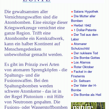
Die gewaltsamsten aller
Satans Hypothek
Die Mutter aller
Vernichtungswaffen sind die
Bomben
Atombomben. Eine einzige dieser
Herbst 1942
Kriegswerkzeuge vernichtet eine
1 Dollar-Patente
ganze Region. Trifft eine
Der Tod aus dem
Atombombe ein Kernkraftwerk,
Labor
kann ein halber Kontinent auf
Atomarer
Schutzschild
Menschengedenken
Der nukleare Tod
unbewohnbar gemacht werden.
Die Bombe Gottes
Los Alamos
Es gibt im Prinzip zwei Arten
Roter Oktober
von atomaren Sprengköpfen - die
Fackel in der
Spaltungs- und die
Finsternis
Fusionswaffen. Bei den
Dr. Seltsam
Der Vater der H-
Spaltungsbomben werden
Bombe
schwere Atomkerne - das ist in
Die Bombe als Heil
der Regel Plutonium - mit Hilfe
von Neutronen gespalten. Die
Fusions- oder Wasserstoffbomben