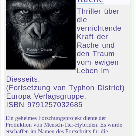
Thriller über
die
vernichtende
Kraft der
Rache und
den Traum
vom ewigen
Leben im
Diesseits.
(Fortsetzung von Typhon District)
Europa Verlagsgruppe.
ISBN 9791257032685
Ein geheimes Forschungsprojekt diente der
Produktion von Mensch-Tier-Hybriden. Es wurde
erschaffen im Namen des Fortschritts für die