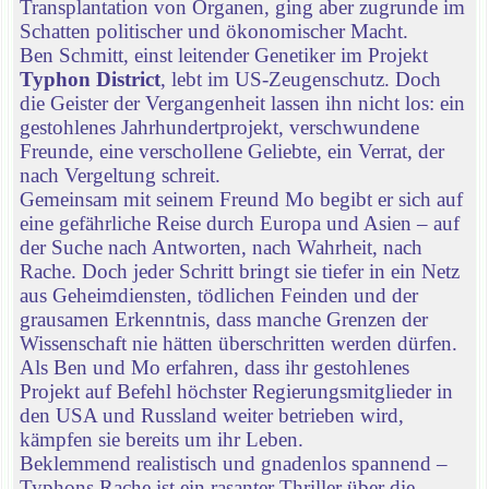
Transplantation von Organen, ging aber zugrunde im
Schatten politischer und ökonomischer Macht.
Ben Schmitt, einst leitender Genetiker im Projekt
Typhon District
, lebt im US-Zeugenschutz. Doch
die Geister der Vergangenheit lassen ihn nicht los: ein
gestohlenes Jahrhundertprojekt, verschwundene
Freunde, eine verschollene Geliebte, ein Verrat, der
nach Vergeltung schreit.
Gemeinsam mit seinem Freund Mo begibt er sich auf
eine gefährliche Reise durch Europa und Asien – auf
der Suche nach Antworten, nach Wahrheit, nach
Rache. Doch jeder Schritt bringt sie tiefer in ein Netz
aus Geheimdiensten, tödlichen Feinden und der
grausamen Erkenntnis, dass manche Grenzen der
Wissenschaft nie hätten überschritten werden dürfen.
Als Ben und Mo erfahren, dass ihr gestohlenes
Projekt auf Befehl höchster Regierungsmitglieder in
den USA und Russland weiter betrieben wird,
kämpfen sie bereits um ihr Leben.
Beklemmend realistisch und gnadenlos spannend –
Typhons Rache ist ein rasanter Thriller über die