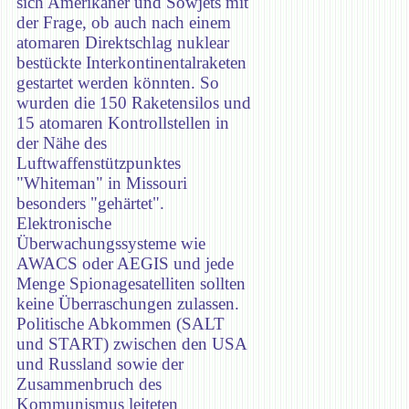
sich Amerikaner und Sowjets mit
der Frage, ob auch nach einem
atomaren Direktschlag nuklear
bestückte Interkontinentalraketen
gestartet werden könnten. So
wurden die 150 Raketensilos und
15 atomaren Kontrollstellen in
der Nähe des
Luftwaffenstützpunktes
"Whiteman" in Missouri
besonders "gehärtet".
Elektronische
Überwachungssysteme wie
AWACS oder AEGIS und jede
Menge Spionagesatelliten sollten
keine Überraschungen zulassen.
Politische Abkommen (SALT
und START) zwischen den USA
und Russland sowie der
Zusammenbruch des
Kommunismus leiteten