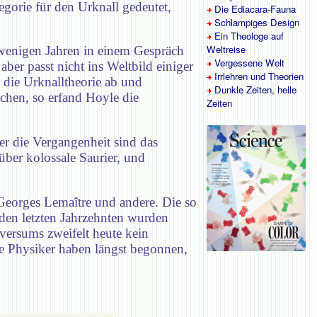
egorie für den Urknall gedeutet,
Die Ediacara-Fauna
Schlampiges Design
Ein Theologe auf
Weltreise
r wenigen Jahren in einem Gespräch
Vergessene Welt
ber passt nicht ins Weltbild einiger
Irrlehren und Theorien
die Urknalltheorie ab und
Dunkle Zeiten, helle
chen, so erfand Hoyle die
Zeiten
r die Vergangenheit sind das
ber kolossale Saurier, und
Georges Lemaître und andere. Die so
 den letzten Jahrzehnten wurden
versums zweifelt heute kein
Die Physiker haben längst begonnen,