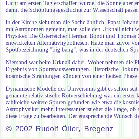
Licht am ersten Tag erschaffen wurde, die Sonne aber ers
damit die Schöpfungsgeschichte zur Wissenschaft passe.
In der Kirche sieht man die Sache ähnlich. Papst Johan
mit Astronomen gemeint, man solle den Urknall nicht weit
Physiker. Die Österreicher Herman Bondi und Thomas Go
entwickelten Alternativhypothesen. Hatte man zuvor vo
Spottbezeichnung "big bang", was in der deutschen Spr
Niemand war beim Urknall dabei. Woher nehmen die Phys
Ergebnis von Spurenauswertungen. Historische Dokument
kosmische Strahlungen künden von einer heißen Phase
Dynamische Modelle des Universums gibt es schon seit 
genannte relativistische Rotverschiebung war ein erster
zahlreiche weitere Spuren gefunden wie etwa die kosmi
Astrophysiker mehr. Interessanter ist eher die Frage, o
diese Frage zu bearbeiten. Der entsprechende Wunsch de
© 2002 Rudolf Öller, Bregenz