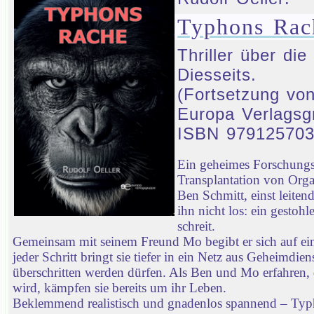
Typhons Rac
Thriller über d
Diesseits.
(Fortsetzung von
Europa Verlagsg
ISBN 97912570
Ein geheimes Forschungsp
Transplantation von Orga
Ben Schmitt, einst leiten
ihn nicht los: ein gestoh
schreit.
Gemeinsam mit seinem Freund Mo begibt er sich auf ei
jeder Schritt bringt sie tiefer in ein Netz aus Geheimd
überschritten werden dürfen. Als Ben und Mo erfahren, 
wird, kämpfen sie bereits um ihr Leben.
Beklemmend realistisch und gnadenlos spannend – Typhon