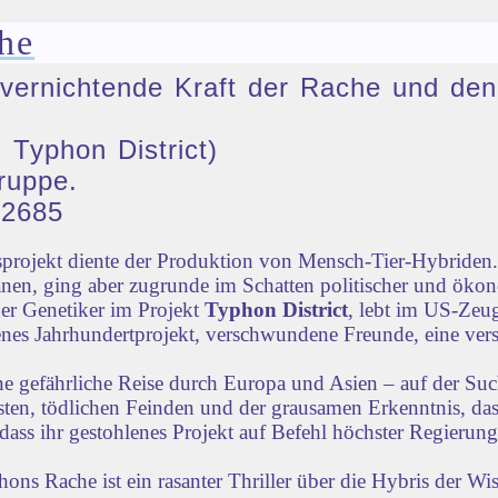
he
ie vernichtende Kraft der Rache und 
 Typhon District)
ruppe.
32685
rojekt diente der Produktion von Mensch-Tier-Hybriden. 
nen, ging aber zugrunde im Schatten politischer und öko
der Genetiker im Projekt
Typhon District
, lebt im US-Zeug
lenes Jahrhundertprojekt, verschwundene Freunde, eine vers
ne gefährliche Reise durch Europa und Asien – auf der Su
iensten, tödlichen Feinden und der grausamen Erkenntnis, d
dass ihr gestohlenes Projekt auf Befehl höchster Regierun
s Rache ist ein rasanter Thriller über die Hybris der Wi