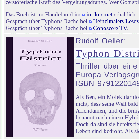
zerstörerische Kraft des Vergeltungsdrangs. Wer Gott spie
Das Buch ist im Handel und im
im Internet
erhältlich.
Gespräch über Typhons Rache bei
Heinzlmaiers Lesez
Gespräch über Typhons Rache bei
Conoscere TV
.
Rudolf Oeller:
Typhon Distri
Thriller über ein
Europa Verlagsgr
ISBN 979122014
Als Ben, ein Molekularbi
nicht, dass seine Welt ba
Affendamen, und die bringt
benannt nach einem Hybrid
Doch da sind sie bereits t
Leben sind bedroht. Als sie