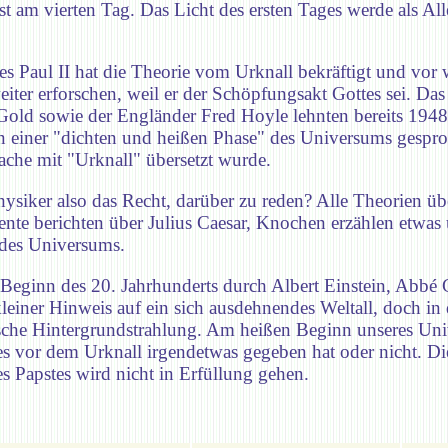
t am vierten Tag. Das Licht des ersten Tages werde als All
nes Paul II hat die Theorie vom Urknall bekräftigt und vo
er erforschen, weil er der Schöpfungsakt Gottes sei. Das a
ld sowie der Engländer Fred Hoyle lehnten bereits 1948 
n einer "dichten und heißen Phase" des Universums gespro
ache mit "Urknall" übersetzt wurde.
iker also das Recht, darüber zu reden? Alle Theorien übe
e berichten über Julius Caesar, Knochen erzählen etwas ü
 des Universums.
Beginn des 20. Jahrhunderts durch Albert Einstein, Abbé 
 kleiner Hinweis auf ein sich ausdehnendes Weltall, doch in
sche Hintergrundstrahlung. Am heißen Beginn unseres Uni
b es vor dem Urknall irgendetwas gegeben hat oder nicht. 
s Papstes wird nicht in Erfüllung gehen.