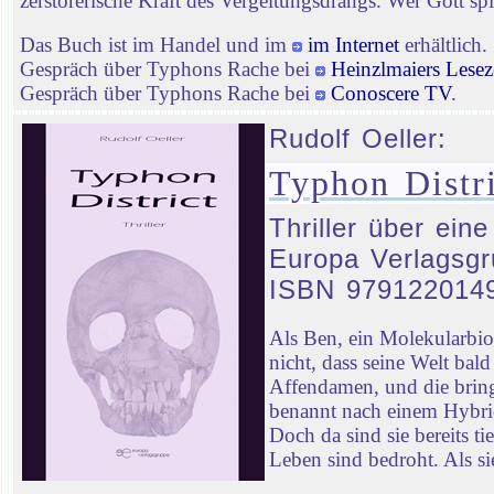
zerstörerische Kraft des Vergeltungsdrangs. Wer Gott spie
Das Buch ist im Handel und im
im Internet
erhältlich.
Gespräch über Typhons Rache bei
Heinzlmaiers Lesez
Gespräch über Typhons Rache bei
Conoscere TV
.
Rudolf Oeller:
Typhon Distri
Thriller über ein
Europa Verlagsgr
ISBN 979122014
Als Ben, ein Molekularbi
nicht, dass seine Welt ba
Affendamen, und die bringt
benannt nach einem Hybrid
Doch da sind sie bereits t
Leben sind bedroht. Als sie