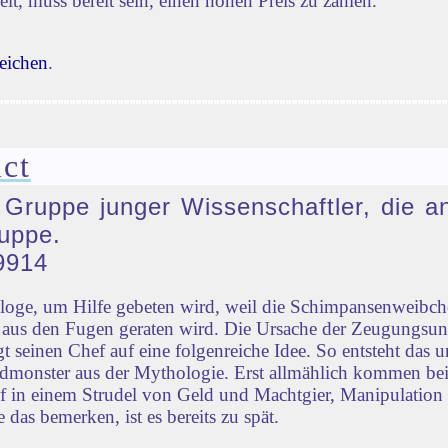
lt, muss bereit sein, einen hohen Preis zu zahlen.
eichen
.
ct
e Gruppe junger Wissenschaftler, die a
uppe.
9914
ologe, um Hilfe gebeten wird, weil die Schimpansenweib
ld aus den Fugen geraten wird. Die Ursache der Zeugungsu
 seinen Chef auf eine folgenreiche Idee. So entsteht das u
monster aus der Mythologie. Erst allmählich kommen bei
ief in einem Strudel von Geld und Machtgier, Manipulation
 das bemerken, ist es bereits zu spät.