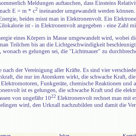
sommerlich Meldungen auftauchen, dass Einsteins Relativit
2
e nach E = m * c
ineinander umgewandelt werden können. T
nergie, beides misst man in Elektronenvolt. Ein Elektrone
kalorie ist - in Elektronenvolt angegeben - eine Zahl mi
ergie eines Körpers in Masse umgewandelt wird, wobei di
man Teilchen bis an die Lichtgeschwindigkeit beschleunigt,
, wonach es gelungen sei, die "Lichtmauer" zu durchbreche
 nach der Vereinigung aller Kräfte. Es sind vier verschie
nkraft, die nur im Atomkern wirkt, die schwache Kraft, die
ie Elektromotoren, Funkgeräte, chemische Reaktionen und a
nenvolt ist es gelungen, die schwache Kraft und die elekt
22
assen von ungefähr 10
Elektronenvolt rechnet man mit e
elingen wird, den Urknall nachzubilden und damit die Verei
temap
Joker
Kontak