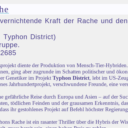
he
ie vernichtende Kraft der Rache und 
 Typhon District)
ruppe.
32685
rojekt diente der Produktion von Mensch-Tier-Hybriden. 
nen, ging aber zugrunde im Schatten politischer und öko
der Genetiker im Projekt
Typhon District
, lebt im US-Zeug
lenes Jahrhundertprojekt, verschwundene Freunde, eine vers
ne gefährliche Reise durch Europa und Asien – auf der Su
iensten, tödlichen Feinden und der grausamen Erkenntnis, d
dass ihr gestohlenes Projekt auf Befehl höchster Regierun
s Rache ist ein rasanter Thriller über die Hybris der Wi