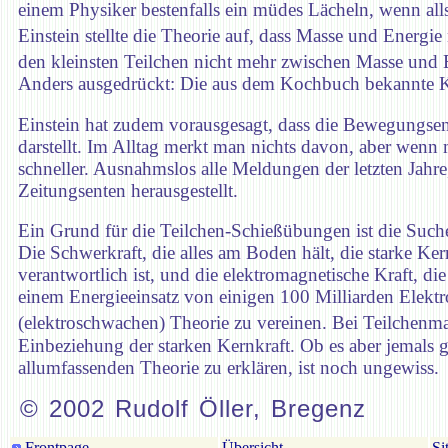
einem Physiker bestenfalls ein müdes Lächeln, wenn all
Einstein stellte die Theorie auf, dass Masse und Energi
den kleinsten Teilchen nicht mehr zwischen Masse und E
Anders ausgedrückt: Die aus dem Kochbuch bekannte Kilo
Einstein hat zudem vorausgesagt, dass die Bewegungsen
darstellt. Im Alltag merkt man nichts davon, aber wenn 
schneller. Ausnahmslos alle Meldungen der letzten Jahre
Zeitungsenten herausgestellt.
Ein Grund für die Teilchen-Schießübungen ist die Suche
Die Schwerkraft, die alles am Boden hält, die starke Ker
verantwortlich ist, und die elektromagnetische Kraft, d
einem Energieeinsatz von einigen 100 Milliarden Elektro
(elektroschwachen) Theorie zu vereinen. Bei Teilchenm
Einbeziehung der starken Kernkraft. Ob es aber jemals g
allumfassenden Theorie zu erklären, ist noch ungewiss.
© 2002 Rudolf Öller, Bregenz
Frontpage
Übersicht
Si