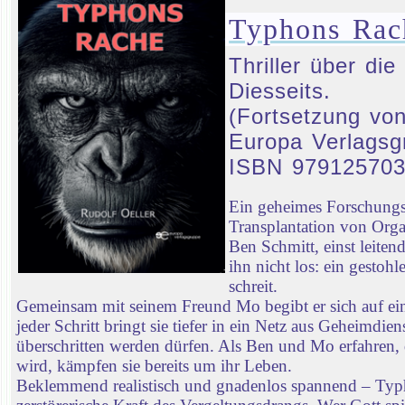
Typhons Rac
Thriller über d
Diesseits.
(Fortsetzung von
Europa Verlagsg
ISBN 97912570
Ein geheimes Forschungsp
Transplantation von Orga
Ben Schmitt, einst leiten
ihn nicht los: ein gestoh
schreit.
Gemeinsam mit seinem Freund Mo begibt er sich auf ei
jeder Schritt bringt sie tiefer in ein Netz aus Geheimd
überschritten werden dürfen. Als Ben und Mo erfahren, 
wird, kämpfen sie bereits um ihr Leben.
Beklemmend realistisch und gnadenlos spannend – Typhon