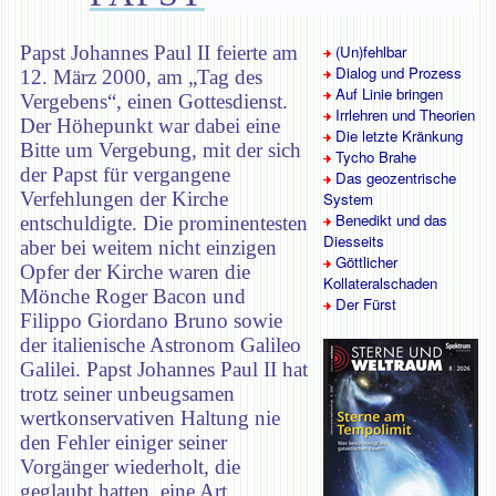
Papst Johannes Paul II feierte am
(Un)fehlbar
Dialog und Prozess
12. März 2000, am „Tag des
Auf Linie bringen
Vergebens“, einen Gottesdienst.
Irrlehren und Theorien
Der Höhepunkt war dabei eine
Die letzte Kränkung
Bitte um Vergebung, mit der sich
Tycho Brahe
der Papst für vergangene
Das geozentrische
Verfehlungen der Kirche
System
Benedikt und das
entschuldigte. Die prominentesten
Diesseits
aber bei weitem nicht einzigen
Göttlicher
Opfer der Kirche waren die
Kollateralschaden
Mönche Roger Bacon und
Der
Fürst
Filippo Giordano Bruno sowie
der italienische Astronom Galileo
Galilei. Papst Johannes Paul II hat
trotz seiner unbeugsamen
wertkonservativen Haltung nie
den Fehler einiger seiner
Vorgänger wiederholt, die
geglaubt hatten, eine Art