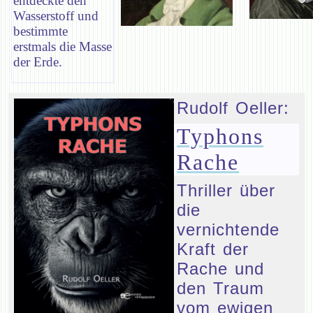
entdeckte den
Wasserstoff und
bestimmte
erstmals die Masse
der Erde.
Rudolf Oeller:
Typhons
Rache
Thriller über
die
vernichtende
Kraft der
Rache und
den Traum
vom ewigen