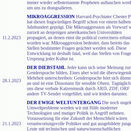
immer wieder selbsternannte Propheten auftauchen werd
um uns zu drangsalieren.
MIKROAGGRESSION
Harvard-Psychiater Chester P
hat diesen fragwürdigen Begriff schon vor einem halben
Jahrhundert geprägt. Die Mikroaggression als Vorwurf 
zurzeit an denjenigen amerikanischen Universitäten
11.2.2023
propagiert, an denen einst die political correctness erfun
worden war. Mikroaggression bedeutet, dass bereits das
Stellen bestimmter Fragen geächtet werden soll. Diese
Entwicklung ist deshalb fatal, weil das Stellen von Frag
Ursprung jeder Kultur ist.
DER DIEBSTAHL
Jeder kann sich seine Meinung zur
Gendersprache bilden. Eines aber wird die überwiegend
Mehrheit unterschreiben: Gendersprache hört sich dümm
28.1.2023
an und ist eine Dissonanz für sensible Ohren. Tagtäglic
uns diese verbale Katzenmusik durch ARD, ZDF, ORF
andere TV-Sender vorgeführt, und wir leiden darunter.
DER EWIGE WELTUNTERGANG
Die noch ungel
Umweltprobleme werden wir mit Hilfe moderner
Technologien und mutiger Politik in Angriff nehmen.
Voraussetzung für eine Zukunft der Menschheit wären
21.1.2023
verantwortungsvolle Politiker und gut ausgebildete jung
Leute mit technischen und naturwissenschaftlichen