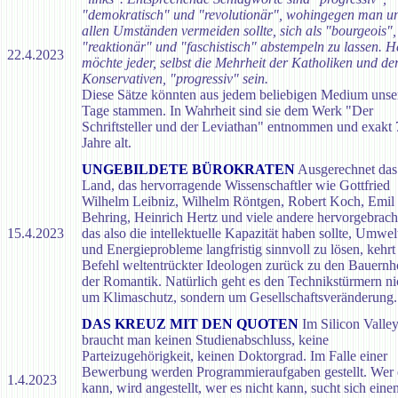
"demokratisch" und "revolutionär", wohingegen man un
allen Umständen vermeiden sollte, sich als "bourgeois",
"reaktionär" und "faschistisch" abstempeln zu lassen. H
22.4.2023
möchte jeder, selbst die Mehrheit der Katholiken und de
Konservativen, "progressiv" sein.
Diese Sätze könnten aus jedem beliebigen Medium unse
Tage stammen. In Wahrheit sind sie dem Werk "Der
Schriftsteller und der Leviathan" entnommen und exakt 
Jahre alt.
UNGEBILDETE BÜROKRATEN
Ausgerechnet das
Land, das hervorragende Wissenschaftler wie Gottfried
Wilhelm Leibniz, Wilhelm Röntgen, Robert Koch, Emil
Behring, Heinrich Hertz und viele andere hervorgebracht
15.4.2023
das also die intellektuelle Kapazität haben sollte, Umwel
und Energieprobleme langfristig sinnvoll zu lösen, kehrt
Befehl weltentrückter Ideologen zurück zu den Bauernh
der Romantik. Natürlich geht es den Technikstürmern ni
um Klimaschutz, sondern um Gesellschaftsveränderung.
DAS KREUZ MIT DEN QUOTEN
Im Silicon Valle
braucht man keinen Studienabschluss, keine
Parteizugehörigkeit, keinen Doktorgrad. Im Falle einer
Bewerbung werden Programmieraufgaben gestellt. Wer 
1.4.2023
kann, wird angestellt, wer es nicht kann, sucht sich eine