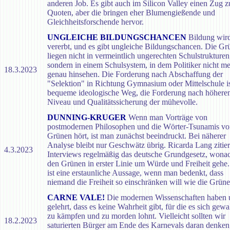
anderen Job. Es gibt auch im Silicon Valley einen Zug z
Quoten, aber die bringen eher Blumengießende und
Gleichheitsforschende hervor.
UNGLEICHE BILDUNGSCHANCEN
Bildung wir
vererbt, und es gibt ungleiche Bildungschancen. Die Gr
liegen nicht in vermeintlich ungerechten Schulstrukturen
sondern in einem Schulsystem, in dem Politiker nicht m
18.3.2023
genau hinsehen. Die Forderung nach Abschaffung der
"Selektion" in Richtung Gymnasium oder Mittelschule is
bequeme ideologische Weg, die Forderung nach höher
Niveau und Qualitätssicherung der mühevolle.
DUNNING-KRUGER
Wenn man Vorträge von
postmodernen Philosophen und die Wörter-Tsunamis v
Grünen hört, ist man zunächst beeindruckt. Bei näherer
Analyse bleibt nur Geschwätz übrig. Ricarda Lang zitier
4.3.2023
Interviews regelmäßig das deutsche Grundgesetz, wona
den Grünen in erster Linie um Würde und Freiheit gehe
ist eine erstaunliche Aussage, wenn man bedenkt, dass
niemand die Freiheit so einschränken will wie die Grüne
CARNE VALE!
Die modernen Wissenschaften haben 
gelehrt, dass es keine Wahrheit gibt, für die es sich gew
zu kämpfen und zu morden lohnt. Vielleicht sollten wir
18.2.2023
saturierten Bürger am Ende des Karnevals daran denken