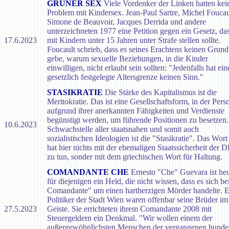
GRÜNER SEX
Viele Vordenker der Linken hatten kei
Problem mit Kindersex. Jean-Paul Sartre, Michel Foucau
Simone de Beauvoir, Jacques Derrida und andere
unterzeichneten 1977 eine Petition gegen ein Gesetz, da
17.6.2023
mit Kindern unter 15 Jahren unter Strafe stellen sollte.
Foucault schrieb, dass es seines Erachtens keinen Grund
gebe, warum sexuelle Beziehungen, in die Kinder
einwilligen, nicht erlaubt sein sollten: "Jedenfalls hat ein
gesetzlich festgelegte Altersgrenze keinen Sinn."
STASIKRATIE
Die Stärke des Kapitalismus ist die
Meritokratie. Das ist eine Gesellschaftsform, in der Per
aufgrund ihrer anerkannten Fähigkeiten und Verdienste
begünstigt werden, um führende Positionen zu besetzen.
10.6.2023
Schwachstelle aller staatsnahen und somit auch
sozialistischen Ideologien ist die "Stasikratie". Das Wort
hat hier nichts mit der ehemaligen Staatssicherheit der
zu tun, sonder mit dem griechischen Wort für Haltung.
COMANDANTE CHE
Ernesto "Che" Guevara ist he
für diejenigen ein Held, die nicht wissen, dass es sich be
Comandante" um einen hartherzigen Mörder handelte. E
Politiker der Stadt Wien waren offenbar seine Brüder im
27.5.2023
Geiste. Sie errichteten ihrem Comandante 2008 mit
Steuergeldern ein Denkmal. "Wir wollen einem der
außergewöhnlichsten Menschen der vergangenen hunde