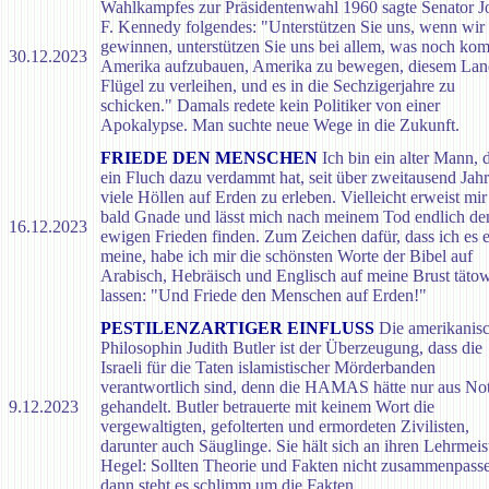
Wahlkampfes zur Präsidentenwahl 1960 sagte Senator J
F. Kennedy folgendes: "Unterstützen Sie uns, wenn wir
gewinnen, unterstützen Sie uns bei allem, was noch ko
30.12.2023
Amerika aufzubauen, Amerika zu bewegen, diesem Lan
Flügel zu verleihen, und es in die Sechzigerjahre zu
schicken." Damals redete kein Politiker von einer
Apokalypse. Man suchte neue Wege in die Zukunft.
FRIEDE DEN MENSCHEN
Ich bin ein alter Mann, 
ein Fluch dazu verdammt hat, seit über zweitausend Jah
viele Höllen auf Erden zu erleben. Vielleicht erweist mir
bald Gnade und lässt mich nach meinem Tod endlich de
16.12.2023
ewigen Frieden finden. Zum Zeichen dafür, dass ich es e
meine, habe ich mir die schönsten Worte der Bibel auf
Arabisch, Hebräisch und Englisch auf meine Brust täto
lassen: "Und Friede den Menschen auf Erden!"
PESTILENZARTIGER EINFLUSS
Die amerikanis
Philosophin Judith Butler ist der Überzeugung, dass die
Israeli für die Taten islamistischer Mörderbanden
verantwortlich sind, denn die HAMAS hätte nur aus No
9.12.2023
gehandelt. Butler betrauerte mit keinem Wort die
vergewaltigten, gefolterten und ermordeten Zivilisten,
darunter auch Säuglinge. Sie hält sich an ihren Lehrmeis
Hegel: Sollten Theorie und Fakten nicht zusammenpass
dann steht es schlimm um die Fakten.