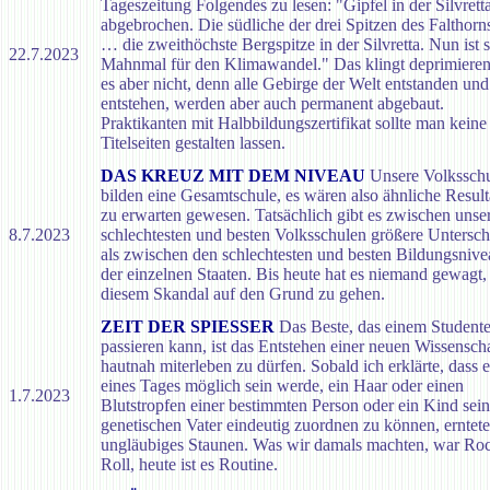
Tageszeitung Folgendes zu lesen: "Gipfel in der Silvrett
abgebrochen. Die südliche der drei Spitzen des Falthorn
… die zweithöchste Bergspitze in der Silvretta. Nun ist s
22.7.2023
Mahnmal für den Klimawandel." Das klingt deprimierend
es aber nicht, denn alle Gebirge der Welt entstanden und
entstehen, werden aber auch permanent abgebaut.
Praktikanten mit Halbbildungszertifikat sollte man keine
Titelseiten gestalten lassen.
DAS KREUZ MIT DEM NIVEAU
Unsere Volkssch
bilden eine Gesamtschule, es wären also ähnliche Result
zu erwarten gewesen. Tatsächlich gibt es zwischen unse
8.7.2023
schlechtesten und besten Volksschulen größere Untersch
als zwischen den schlechtesten und besten Bildungsnive
der einzelnen Staaten. Bis heute hat es niemand gewagt,
diesem Skandal auf den Grund zu gehen.
ZEIT DER SPIESSER
Das Beste, das einem Student
passieren kann, ist das Entstehen einer neuen Wissensch
hautnah miterleben zu dürfen. Sobald ich erklärte, dass e
eines Tages möglich sein werde, ein Haar oder einen
1.7.2023
Blutstropfen einer bestimmten Person oder ein Kind sei
genetischen Vater eindeutig zuordnen zu können, erntete
ungläubiges Staunen. Was wir damals machten, war Roc
Roll, heute ist es Routine.