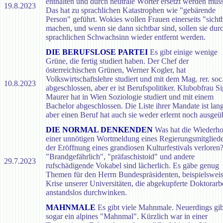
enthalten und durch neutrale Wörter ersetzt werden müs
19.8.2023
Das hat zu sprachlichen Katastrophen wie "gebärende
Person" geführt. Wokies wollen Frauen einerseits "sicht
machen, und wenn sie dann sichtbar sind, sollen sie dur
sprachlichen Schwachsinn wieder entfernt werden.
DIE BERUFSLOSE PARTEI
Es gibt einige wenige
Grüne, die fertig studiert haben. Der Chef der
österreichischen Grünen, Werner Kogler, hat
Volkswirtschaftslehre studiert und mit dem Mag. rer. soc
10.8.2023
abgeschlossen, aber er ist Berufspolitiker. Klubobfrau Si
Maurer hat in Wien Soziologie studiert und mit einem
Bachelor abgeschlossen. Die Liste ihrer Mandate ist lang
aber einen Beruf hat auch sie weder erlernt noch ausgeü
DIE NORMAL DENKENDEN
Was hat die Wiederh
einer unnötigen Wortmeldung eines Regierungsmitgliede
der Eröffnung eines grandiosen Kulturfestivals verloren
"Brandgefährlich", "präfaschistoid" und andere
29.7.2023
rufschädigende Vokabel sind lächerlich. Es gäbe genug
Themen für den Herrn Bundespräsidenten, beispielsweis
Krise unserer Universitäten, die abgekupferte Doktorarb
anstandslos durchwinken.
MAHNMALE
Es gibt viele Mahnmale. Neuerdings gib
sogar ein alpines "Mahnmal". Kürzlich war in einer