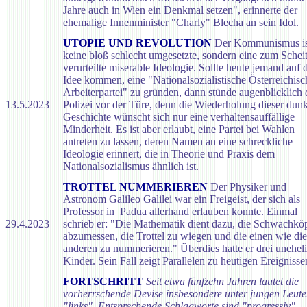
Jahre auch in Wien ein Denkmal setzen", erinnerte der
ehemalige Innenminister "Charly" Blecha an sein Idol.
UTOPIE UND REVOLUTION
Der Kommunismus is
keine bloß schlecht umgesetzte, sondern eine zum Schei
verurteilte miserable Ideologie. Sollte heute jemand auf 
Idee kommen, eine "Nationalsozialistische Österreichisc
Arbeiterpartei" zu gründen, dann stünde augenblicklich 
13.5.2023
Polizei vor der Türe, denn die Wiederholung dieser dun
Geschichte wünscht sich nur eine verhaltensauffällige
Minderheit. Es ist aber erlaubt, eine Partei bei Wahlen
antreten zu lassen, deren Namen an eine schreckliche
Ideologie erinnert, die in Theorie und Praxis dem
Nationalsozialismus ähnlich ist.
TROTTEL NUMMERIEREN
Der Physiker und
Astronom Galileo Galilei war ein Freigeist, der sich als
Professor in Padua allerhand erlauben konnte. Einmal
29.4.2023
schrieb er: "Die Mathematik dient dazu, die Schwachkö
abzumessen, die Trottel zu wiegen und die einen wie die
anderen zu nummerieren." Überdies hatte er drei unehel
Kinder. Sein Fall zeigt Parallelen zu heutigen Ereignisse
FORTSCHRITT
Seit etwa fünfzehn Jahren lautet die
vorherrschende Devise insbesondere unter jungen Leut
"links". Entsprechende Schlagworte sind "progressiv",