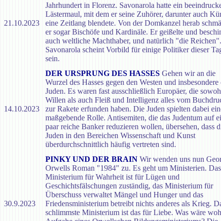
Jahrhundert in Florenz. Savonarola hatte ein beeindruck
Lästermaul, mit dem er seine Zuhörer, darunter auch Kün
21.10.2023
eine Zeitlang blendete. Von der Domkanzel herab schmä
er sogar Bischöfe und Kardinäle. Er geißelte und beschi
auch weltliche Machthaber, und natürlich "die Reichen"
Savonarola scheint Vorbild für einige Politiker dieser Ta
sein.
DER URSPRUNG DES HASSES
Gehen wir an die
Wurzel des Hasses gegen den Westen und insbesondere 
Juden. Es waren fast ausschließlich Europäer, die sowoh
Willen als auch Fleiß und Intelligenz alles vom Buchdru
14.10.2023
zur Rakete erfunden haben. Die Juden spielten dabei ein
maßgebende Rolle. Antisemiten, die das Judentum auf e
paar reiche Banker reduzieren wollen, übersehen, dass d
Juden in den Bereichen Wissenschaft und Kunst
überdurchschnittlich häufig vertreten sind.
PINKY UND DER BRAIN
Wir wenden uns nun Geo
Orwells Roman "1984" zu. Es geht um Ministerien. Das
Ministerium für Wahrheit ist für Lügen und
Geschichtsfälschungen zuständig, das Ministerium für
Überschuss verwaltet Mängel und Hunger und das
30.9.2023
Friedensministerium betreibt nichts anderes als Krieg. D
schlimmste Ministerium ist das für Liebe. Was wäre woh