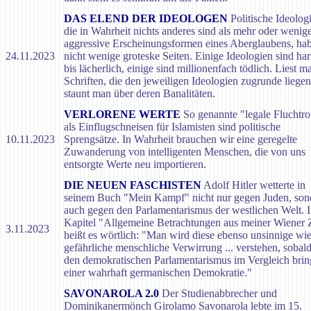
DAS ELEND DER IDEOLOGEN
Politische Ideolog
die in Wahrheit nichts anderes sind als mehr oder wenig
aggressive Erscheinungsformen eines Aberglaubens, ha
24.11.2023
nicht wenige groteske Seiten. Einige Ideologien sind ha
bis lächerlich, einige sind millionenfach tödlich. Liest m
Schriften, die den jeweiligen Ideologien zugrunde liegen
staunt man über deren Banalitäten.
VERLORENE WERTE
So genannte "legale Fluchtro
als Einflugschneisen für Islamisten sind politische
10.11.2023
Sprengsätze. In Wahrheit brauchen wir eine geregelte
Zuwanderung von intelligenten Menschen, die von uns
entsorgte Werte neu importieren.
DIE NEUEN FASCHISTEN
Adolf Hitler wetterte in
seinem Buch "Mein Kampf" nicht nur gegen Juden, son
auch gegen den Parlamentarismus der westlichen Welt. 
Kapitel "Allgemeine Betrachtungen aus meiner Wiener 
3.11.2023
heißt es wörtlich: "Man wird diese ebenso unsinnige wi
gefährliche menschliche Verwirrung ... verstehen, sobal
den demokratischen Parlamentarismus im Vergleich brin
einer wahrhaft germanischen Demokratie."
SAVONAROLA 2.0
Der Studienabbrecher und
Dominikanermönch Girolamo Savonarola lebte im 15.