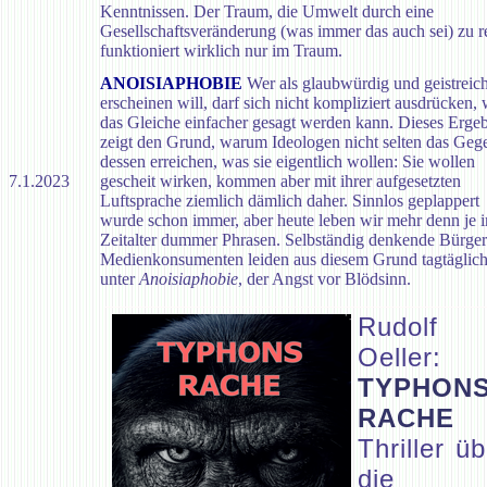
Kenntnissen. Der Traum, die Umwelt durch eine
Gesellschaftsveränderung (was immer das auch sei) zu re
funktioniert wirklich nur im Traum.
ANOISIAPHOBIE
Wer als glaubwürdig und geistreic
erscheinen will, darf sich nicht kompliziert ausdrücken,
das Gleiche einfacher gesagt werden kann. Dieses Erge
zeigt den Grund, warum Ideologen nicht selten das Gege
dessen erreichen, was sie eigentlich wollen: Sie wollen
7.1.2023
gescheit wirken, kommen aber mit ihrer aufgesetzten
Luftsprache ziemlich dämlich daher. Sinnlos geplappert
wurde schon immer, aber heute leben wir mehr denn je 
Zeitalter dummer Phrasen. Selbständig denkende Bürge
Medienkonsumenten leiden aus diesem Grund tagtäglic
unter
Anoisiaphobie
, der Angst vor Blödsinn.
Rudolf
Oeller:
TYPHON
RACHE
Thriller ü
die