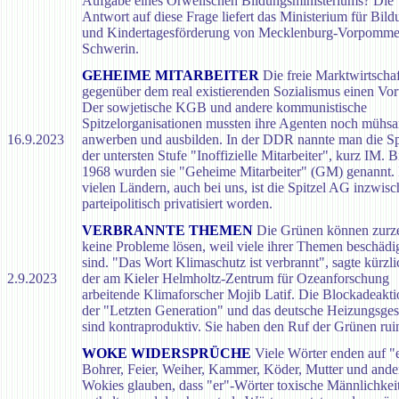
Aufgabe eines Orwellschen Bildungsministeriums? Die
Antwort auf diese Frage liefert das Ministerium für Bild
und Kindertagesförderung von Mecklenburg-Vorpomme
Schwerin.
GEHEIME MITARBEITER
Die freie Marktwirtschaf
gegenüber dem real existierenden Sozialismus einen Vort
Der sowjetische KGB und andere kommunistische
Spitzelorganisationen mussten ihre Agenten noch mühs
16.9.2023
anwerben und ausbilden. In der DDR nannte man die Sp
der untersten Stufe "Inoffizielle Mitarbeiter", kurz IM. B
1968 wurden sie "Geheime Mitarbeiter" (GM) genannt. 
vielen Ländern, auch bei uns, ist die Spitzel AG inzwis
parteipolitisch privatisiert worden.
VERBRANNTE THEMEN
Die Grünen können zurze
keine Probleme lösen, weil viele ihrer Themen beschädi
sind. "Das Wort Klimaschutz ist verbrannt", sagte kürzli
2.9.2023
der am Kieler Helmholtz-Zentrum für Ozeanforschung
arbeitende Klimaforscher Mojib Latif. Die Blockadeakt
der "Letzten Generation" und das deutsche Heizungsges
sind kontraproduktiv. Sie haben den Ruf der Grünen ruin
WOKE WIDERSPRÜCHE
Viele Wörter enden auf "e
Bohrer, Feier, Weiher, Kammer, Köder, Mutter und ande
Wokies glauben, dass "er"-Wörter toxische Männlichkei