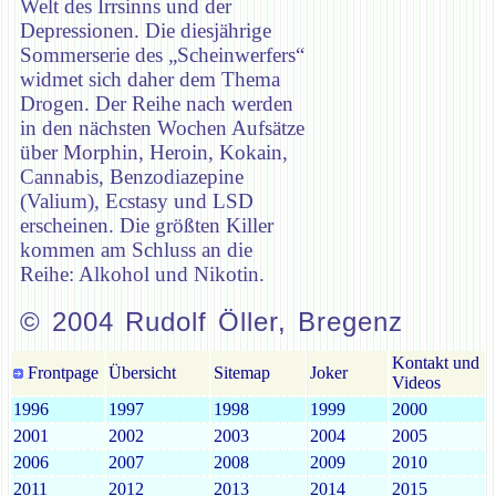
Welt des Irrsinns und der
Depressionen. Die diesjährige
Sommerserie des „Scheinwerfers“
widmet sich daher dem Thema
Drogen. Der Reihe nach werden
in den nächsten Wochen Aufsätze
über Morphin, Heroin, Kokain,
Cannabis, Benzodiazepine
(Valium), Ecstasy und LSD
erscheinen. Die größten Killer
kommen am Schluss an die
Reihe: Alkohol und Nikotin.
© 2004 Rudolf Öller, Bregenz
Kontakt und
Frontpage
Übersicht
Sitemap
Joker
Videos
1996
1997
1998
1999
2000
2001
2002
2003
2004
2005
2006
2007
2008
2009
2010
2011
2012
2013
2014
2015