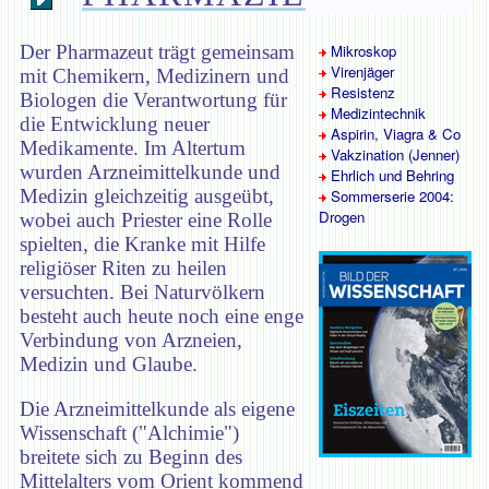
Der Pharmazeut trägt gemeinsam
Mikroskop
Virenjäger
mit Chemikern, Medizinern und
Resistenz
Biologen die Verantwortung für
Medizintechnik
die Entwicklung neuer
Aspirin, Viagra & Co
Medikamente. Im Altertum
Vakzination (Jenner)
wurden Arzneimittelkunde und
Ehrlich und Behring
Medizin gleichzeitig ausgeübt,
Sommerserie 2004:
Drogen
wobei auch Priester eine Rolle
spielten, die Kranke mit Hilfe
religiöser Riten zu heilen
versuchten. Bei Naturvölkern
besteht auch heute noch eine enge
Verbindung von Arzneien,
Medizin und Glaube.
Die Arzneimittelkunde als eigene
Wissenschaft ("Alchimie")
breitete sich zu Beginn des
Mittelalters vom Orient kommend