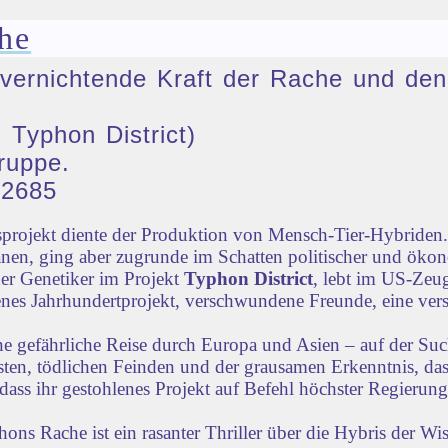
he
ie vernichtende Kraft der Rache und 
 Typhon District)
ruppe.
32685
rojekt diente der Produktion von Mensch-Tier-Hybriden. 
nen, ging aber zugrunde im Schatten politischer und öko
der Genetiker im Projekt
Typhon District
, lebt im US-Zeug
lenes Jahrhundertprojekt, verschwundene Freunde, eine vers
ne gefährliche Reise durch Europa und Asien – auf der Su
iensten, tödlichen Feinden und der grausamen Erkenntnis, d
dass ihr gestohlenes Projekt auf Befehl höchster Regierun
s Rache ist ein rasanter Thriller über die Hybris der Wi