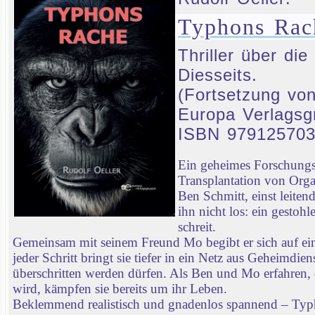
Typhons Rac
Thriller über d
Diesseits.
(Fortsetzung von
Europa Verlagsg
ISBN 97912570
Ein geheimes Forschungsp
Transplantation von Orga
Ben Schmitt, einst leiten
ihn nicht los: ein gestoh
schreit.
Gemeinsam mit seinem Freund Mo begibt er sich auf ei
jeder Schritt bringt sie tiefer in ein Netz aus Geheimd
überschritten werden dürfen. Als Ben und Mo erfahren, 
wird, kämpfen sie bereits um ihr Leben.
Beklemmend realistisch und gnadenlos spannend – Typhon