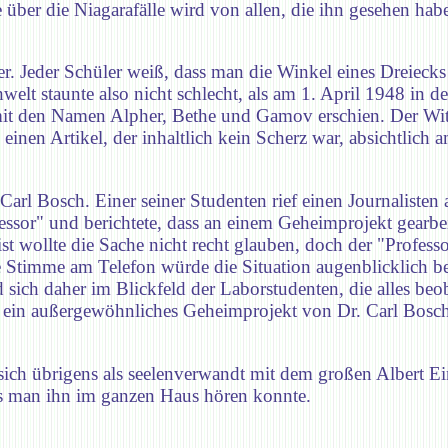
ber die Niagarafälle wird von allen, die ihn gesehen haben
r. Jeder Schüler weiß, dass man die Winkel eines Dreiecks
t staunte also nicht schlecht, als am 1. April 1948 in de
 mit den Namen Alpher, Bethe und Gamov erschien. Der Witz
n Artikel, der inhaltlich kein Scherz war, absichtlich am
rl Bosch. Einer seiner Studenten rief einen Journalisten 
essor" und berichtete, dass an einem Geheimprojekt gearb
st wollte die Sache nicht recht glauben, doch der "Profess
ie Stimme am Telefon würde die Situation augenblicklich be
sich daher im Blickfeld der Laborstudenten, die alles be
r ein außergewöhnliches Geheimprojekt von Dr. Carl Bosch.
ich übrigens als seelenverwandt mit dem großen Albert Ein
ss man ihn im ganzen Haus hören konnte.