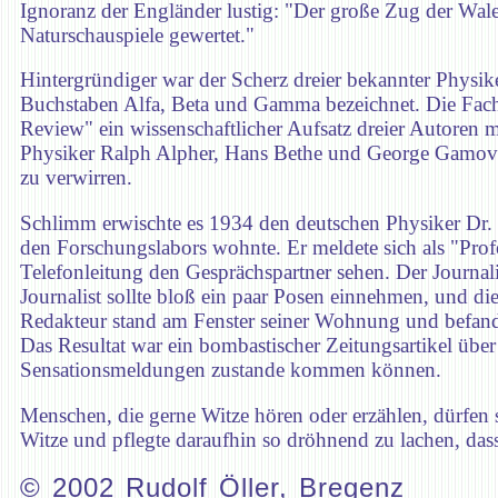
Ignoranz der Engländer lustig: "Der große Zug der Wale ü
Naturschauspiele gewertet."
Hintergründiger war der Scherz dreier bekannter Physike
Buchstaben Alfa, Beta und Gamma bezeichnet. Die Fachwel
Review" ein wissenschaftlicher Aufsatz dreier Autoren
Physiker Ralph Alpher, Hans Bethe und George Gamov eine
zu verwirren.
Schlimm erwischte es 1934 den deutschen Physiker Dr. Ca
den Forschungslabors wohnte. Er meldete sich als "Prof
Telefonleitung den Gesprächspartner sehen. Der Journali
Journalist sollte bloß ein paar Posen einnehmen, und d
Redakteur stand am Fenster seiner Wohnung und befand 
Das Resultat war ein bombastischer Zeitungsartikel übe
Sensationsmeldungen zustande kommen können.
Menschen, die gerne Witze hören oder erzählen, dürfen s
Witze und pflegte daraufhin so dröhnend zu lachen, da
© 2002 Rudolf Öller, Bregenz