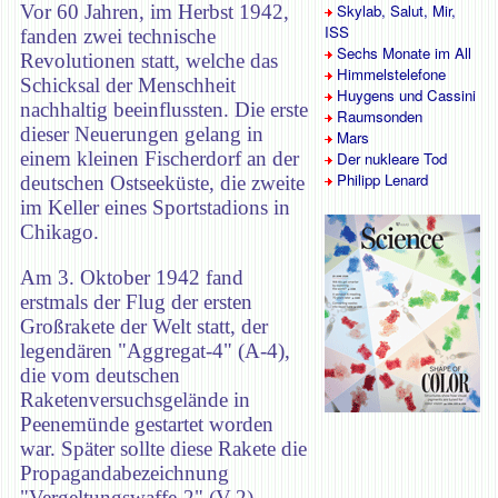
Vor 60 Jahren, im Herbst 1942,
Skylab, Salut, Mir,
ISS
fanden zwei technische
Sechs Monate im All
Revolutionen statt, welche das
Himmelstelefone
Schicksal der Menschheit
Huygens und Cassini
nachhaltig beeinflussten. Die erste
Raumsonden
dieser Neuerungen gelang in
Mars
einem kleinen Fischerdorf an der
Der nukleare Tod
Philipp Lenard
deutschen Ostseeküste, die zweite
im Keller eines Sportstadions in
Chikago.
Am 3. Oktober 1942 fand
erstmals der Flug der ersten
Großrakete der Welt statt, der
legendären "Aggregat-4" (A-4),
die vom deutschen
Raketenversuchsgelände in
Peenemünde gestartet worden
war. Später sollte diese Rakete die
Propagandabezeichnung
"Vergeltungswaffe-2" (V-2)