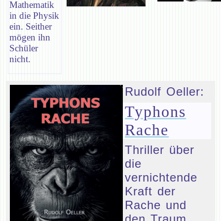
Mathematik
in die Physik
ein. Seither
mögen ihn
Schüler
nicht.
Rudolf Oeller:
Typhons
Rache
Thriller über
die
vernichtende
Kraft der
Rache und
den Traum