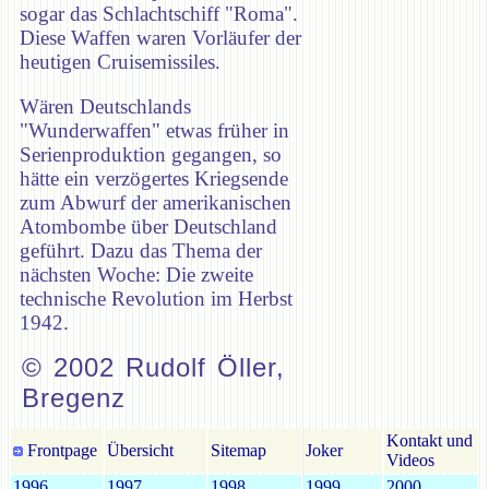
sogar das Schlachtschiff "Roma".
Diese Waffen waren Vorläufer der
heutigen Cruisemissiles.
Wären Deutschlands
"Wunderwaffen" etwas früher in
Serienproduktion gegangen, so
hätte ein verzögertes Kriegsende
zum Abwurf der amerikanischen
Atombombe über Deutschland
geführt. Dazu das Thema der
nächsten Woche: Die zweite
technische Revolution im Herbst
1942.
© 2002 Rudolf Öller,
Bregenz
Kontakt und
Frontpage
Übersicht
Sitemap
Joker
Videos
1996
1997
1998
1999
2000