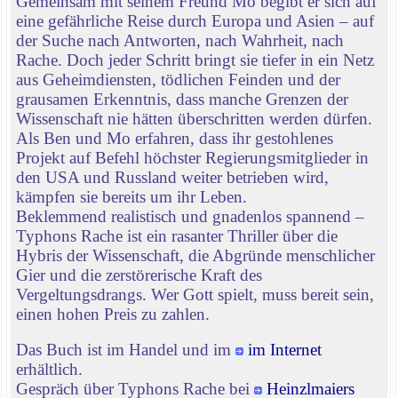
Gemeinsam mit seinem Freund Mo begibt er sich auf
eine gefährliche Reise durch Europa und Asien – auf
der Suche nach Antworten, nach Wahrheit, nach
Rache. Doch jeder Schritt bringt sie tiefer in ein Netz
aus Geheimdiensten, tödlichen Feinden und der
grausamen Erkenntnis, dass manche Grenzen der
Wissenschaft nie hätten überschritten werden dürfen.
Als Ben und Mo erfahren, dass ihr gestohlenes
Projekt auf Befehl höchster Regierungsmitglieder in
den USA und Russland weiter betrieben wird,
kämpfen sie bereits um ihr Leben.
Beklemmend realistisch und gnadenlos spannend –
Typhons Rache ist ein rasanter Thriller über die
Hybris der Wissenschaft, die Abgründe menschlicher
Gier und die zerstörerische Kraft des
Vergeltungsdrangs. Wer Gott spielt, muss bereit sein,
einen hohen Preis zu zahlen.
Das Buch ist im Handel und im
im Internet
erhältlich.
Gespräch über Typhons Rache bei
Heinzlmaiers