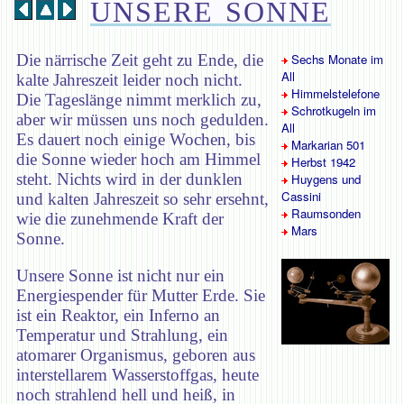
UNSERE SONNE
Die närrische Zeit geht zu Ende, die
Sechs Monate im
All
kalte Jahreszeit leider noch nicht.
Himmelstelefone
Die Tageslänge nimmt merklich zu,
Schrotkugeln im
aber wir müssen uns noch gedulden.
All
Es dauert noch einige Wochen, bis
Markarian 501
die Sonne wieder hoch am Himmel
Herbst 1942
steht. Nichts wird in der dunklen
Huygens und
Cassini
und kalten Jahreszeit so sehr ersehnt,
Raumsonden
wie die zunehmende Kraft der
Mars
Sonne.
Unsere Sonne ist nicht nur ein
Energiespender für Mutter Erde. Sie
ist ein Reaktor, ein Inferno an
Temperatur und Strahlung, ein
atomarer Organismus, geboren aus
interstellarem Wasserstoffgas, heute
noch strahlend hell und heiß, in