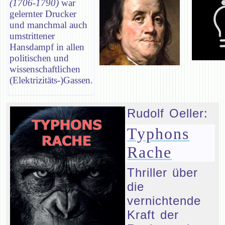
(1706-1790)
war
gelernter Drucker
und manchmal auch
umstrittener
Hansdampf in allen
politischen und
wissenschaftlichen
(Elektrizitäts-)Gassen.
Rudolf Oeller:
Typhons
Rache
Thriller über
die
vernichtende
Kraft der