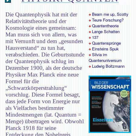
Die Quantenphysik hat mit der
Beam me up, Scotty
Teure Forschung?
Relativitätstheorie und der
Quantentheorie
Kosmologie eines gemeinsam:
Lange Schatten
Man muss sich von allem, was
137
mit Vernunft und dem „gesunden
Quantensprünge
Hausverstand“ zu tun hat,
Einsteins Spuk
verabschieden. Die Geburtsstunde
Silvia im
Quantenuniversum
der Quantenphysik schlug im
Ludwig Boltzmann
Dezember 1900, als der deutsche
Physiker Max Planck eine neue
Formel für die
„Schwarzkörperstrahlung“
vorschlug. Diese Formel besagt,
dass jede Form von Energie nur
als Vielfaches bestimmter
Mindestmengen (lat. Quantum =
Menge) übertragen wird. Obwohl
Planck 1918 für seine
Entdeckung den Nobelpreis