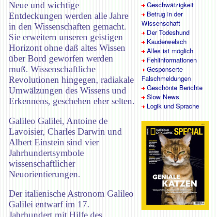
Neue und wichtige
Geschwätzigkeit
Betrug in der
Entdeckungen werden alle Jahre
Wissenschaft
in den Wissenschaften gemacht.
Der Todeshund
Sie erweitern unseren geistigen
Kauderwelsch
Horizont ohne daß altes Wissen
Alles ist möglich
über Bord geworfen werden
Fehlinformationen
muß. Wissenschaftliche
Gesponserte
Falschmeldungen
Revolutionen hingegen, radiakale
Geschönte Berichte
Umwälzungen des Wissens und
Slow News
Erkennens, geschehen eher selten.
Logik und Sprache
Galileo Galilei, Antoine de
Lavoisier, Charles Darwin und
Albert Einstein sind vier
Jahrhundertsymbole
wissenschaftlicher
Neuorientierungen.
Der italienische Astronom Galileo
Galilei entwarf im 17.
Jahrhundert mit Hilfe des