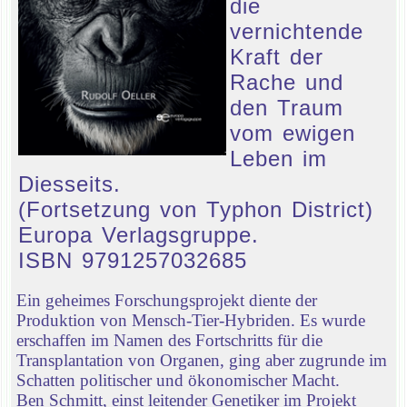
die
vernichtende
Kraft der
Rache und
den Traum
vom ewigen
Leben im
Diesseits.
(Fortsetzung von Typhon District)
Europa Verlagsgruppe.
ISBN 9791257032685
Ein geheimes Forschungsprojekt diente der
Produktion von Mensch-Tier-Hybriden. Es wurde
erschaffen im Namen des Fortschritts für die
Transplantation von Organen, ging aber zugrunde im
Schatten politischer und ökonomischer Macht.
Ben Schmitt, einst leitender Genetiker im Projekt