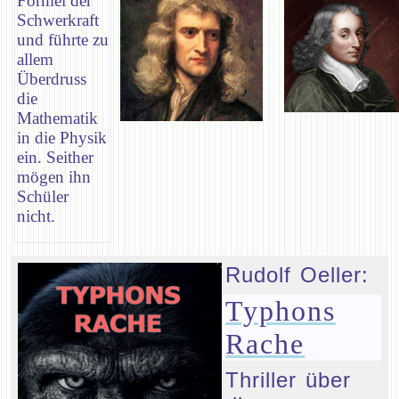
Formel der
Schwerkraft
und führte zu
allem
Überdruss
die
Mathematik
in die Physik
ein. Seither
mögen ihn
Schüler
nicht.
Rudolf Oeller:
Typhons
Rache
Thriller über