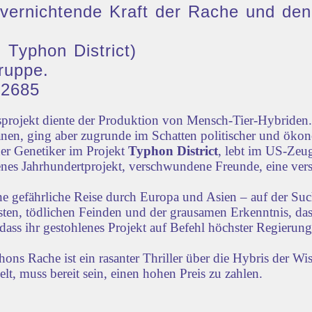
ie vernichtende Kraft der Rache und 
 Typhon District)
ruppe.
32685
rojekt diente der Produktion von Mensch-Tier-Hybriden. 
nen, ging aber zugrunde im Schatten politischer und öko
der Genetiker im Projekt
Typhon District
, lebt im US-Zeug
lenes Jahrhundertprojekt, verschwundene Freunde, eine vers
ne gefährliche Reise durch Europa und Asien – auf der Su
iensten, tödlichen Feinden und der grausamen Erkenntnis, d
dass ihr gestohlenes Projekt auf Befehl höchster Regierun
s Rache ist ein rasanter Thriller über die Hybris der Wi
lt, muss bereit sein, einen hohen Preis zu zahlen.