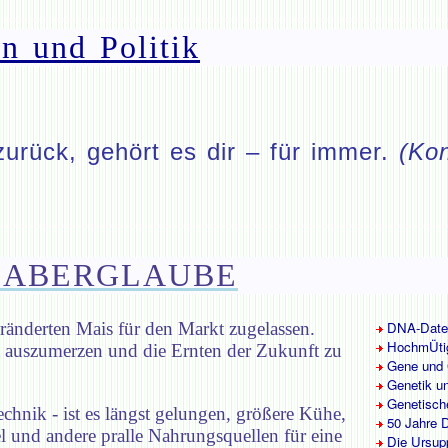
n und Politik
zurück, gehört es dir – für immer.
(Kon
 ABERGLAUBE
änderten Mais für den Markt zugelassen.
DNA-Date
HochmÜtig
t auszumerzen und die Ernten der Zukunft zu
Gene und 
Genetik u
Genetische
echnik - ist es längst gelungen, größere Kühe,
50 Jahre D
el und andere pralle Nahrungsquellen für eine
Die Ursup