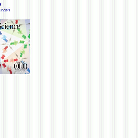
e
ungen