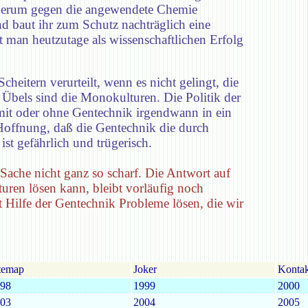
ederum gegen die angewendete Chemie
d baut ihr zum Schutz nachträglich eine
t man heutzutage als wissenschaftlichen Erfolg
cheitern verurteilt, wenn es nicht gelingt, die
Übels sind die Monokulturen. Die Politik der
it oder ohne Gentechnik irgendwann in ein
 Hoffnung, daß die Gentechnik die durch
t gefährlich und trügerisch.
Sache nicht ganz so scharf. Die Antwort auf
uren lösen kann, bleibt vorläufig noch
 Hilfe der Gentechnik Probleme lösen, die wir
temap
Joker
Kontak
98
1999
2000
03
2004
2005