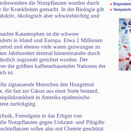
Insbesondere die Nutzpflanzen wurden durch
Biopirateri
 für Krankheiten gemacht. In der Biologie gilt
Versprech
oduktiv, ökologisch aber schwindsüchtig und
sachte Katastrophen ist die schwere
nderts in Irland und Europa. Etwa 2 Millionen
gertod und ebenso viele waren gezwungen zu
zten Jahrhundert dreimal hintereinander durch
änzlich zugrunde gerichtet worden. Der
iner der größten kaffeeanbauenden Nationen der
h ist.
as für zigtausende Menschen den Hungertod
, die fast zur Gänze aus einer Sorte bestand,
Maispilzkrankheit in Amerika epidemische
zent zurückging.
technik, Fremdgene in das Erbgut von
, die Nutzpflanzen gegen Unkraut- und Pilzgifte
uchtpflanzen sollen also mit Chemie geschützt