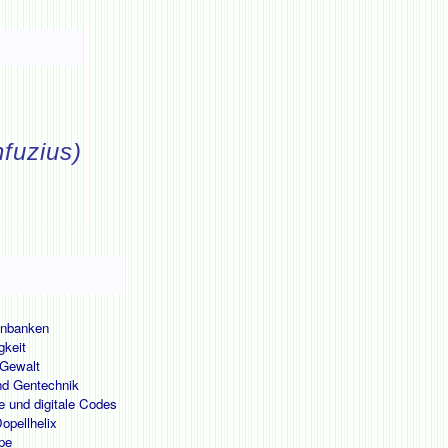
fuzius)
nbanken
keit
Gewalt
nd Gentechnik
 und digitale Codes
opellhelix
pe