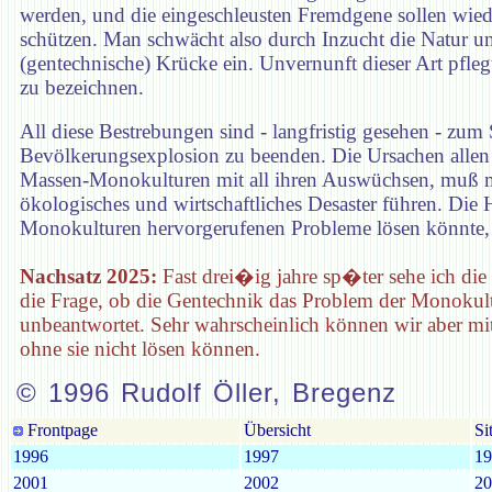
werden, und die eingeschleusten Fremdgene sollen wi
schützen. Man schwächt also durch Inzucht die Natur un
(gentechnische) Krücke ein. Unvernunft dieser Art pfleg
zu bezeichnen.
All diese Bestrebungen sind - langfristig gesehen - zum S
Bevölkerungsexplosion zu beenden. Die Ursachen allen 
Massen-Monokulturen mit all ihren Auswüchsen, muß m
ökologisches und wirtschaftliches Desaster führen. Die
Monokulturen hervorgerufenen Probleme lösen könnte, is
Nachsatz 2025:
Fast drei�ig jahre sp�ter sehe ich die 
die Frage, ob die Gentechnik das Problem der Monokult
unbeantwortet. Sehr wahrscheinlich können wir aber mit
ohne sie nicht lösen können.
© 1996 Rudolf Öller, Bregenz
Frontpage
Übersicht
Si
1996
1997
19
2001
2002
20