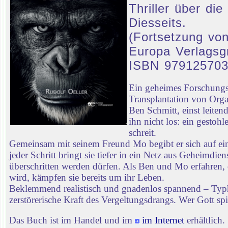
Thriller über d
Diesseits.
(Fortsetzung von
Europa Verlagsg
ISBN 97912570
Ein geheimes Forschungsp
Transplantation von Orga
Ben Schmitt, einst leiten
ihn nicht los: ein gestoh
schreit.
Gemeinsam mit seinem Freund Mo begibt er sich auf ei
jeder Schritt bringt sie tiefer in ein Netz aus Geheimd
überschritten werden dürfen. Als Ben und Mo erfahren, 
wird, kämpfen sie bereits um ihr Leben.
Beklemmend realistisch und gnadenlos spannend – Typhon
zerstörerische Kraft des Vergeltungsdrangs. Wer Gott spie
Das Buch ist im Handel und im
im Internet
erhältlich.