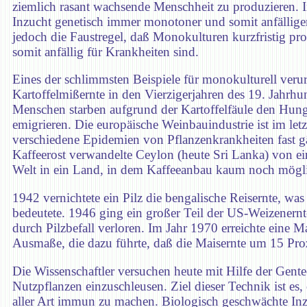
ziemlich rasant wachsende Menschheit zu produzieren. 
Inzucht genetisch immer monotoner und somit anfälliger
jedoch die Faustregel, daß Monokulturen kurzfristig pr
somit anfällig für Krankheiten sind.
Eines der schlimmsten Beispiele für monokulturell verur
Kartoffelmißernte in den Vierzigerjahren des 19. Jahrhu
Menschen starben aufgrund der Kartoffelfäule den Hun
emigrieren. Die europäische Weinbauindustrie ist im let
verschiedene Epidemien von Pflanzenkrankheiten fast g
Kaffeerost verwandelte Ceylon (heute Sri Lanka) von e
Welt in ein Land, in dem Kaffeeanbau kaum noch möglic
1942 vernichtete ein Pilz die bengalische Reisernte, w
bedeutete. 1946 ging ein großer Teil der US-Weizenernte
durch Pilzbefall verloren. Im Jahr 1970 erreichte eine 
Ausmaße, die dazu führte, daß die Maisernte um 15 Pro
Die Wissenschaftler versuchen heute mit Hilfe der Gen
Nutzpflanzen einzuschleusen. Ziel dieser Technik ist es
aller Art immun zu machen. Biologisch geschwächte Inz