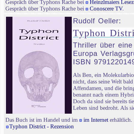
Gespräch über Typhons Rache bei
Heinzlmaiers Lesez
Gespräch über Typhons Rache bei
Conoscere TV
.
Rudolf Oeller:
Typhon Distri
Thriller über ein
Europa Verlagsgr
ISBN 979122014
Als Ben, ein Molekularbi
nicht, dass seine Welt ba
Affendamen, und die bringt
benannt nach einem Hybrid
Doch da sind sie bereits t
Leben sind bedroht. Als sie
Das Buch ist im Handel und im
im Internet
erhältlich.
Typhon District - Rezension