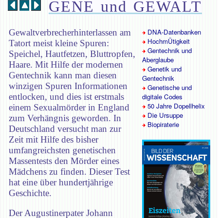
GENE und GEWALT
Gewaltverbrecherhinterlassen am
DNA-Datenbanken
HochmÜtigkeit
Tatort meist kleine Spuren:
Gentechnik und
Speichel, Hautfetzen, Bluttropfen,
Aberglaube
Haare. Mit Hilfe der modernen
Genetik und
Gentechnik kann man diesen
Gentechnik
winzigen Spuren Informationen
Genetische und
entlocken, und dies ist erstmals
digitale Codes
50 Jahre Dopellhelix
einem Sexualmörder in England
Die Ursuppe
zum Verhängnis geworden. In
Biopiraterie
Deutschland versucht man zur
Zeit mit Hilfe des bisher
umfangreichsten genetischen
Massentests den Mörder eines
Mädchens zu finden. Dieser Test
hat eine über hundertjährige
Geschichte.
Der Augustinerpater Johann