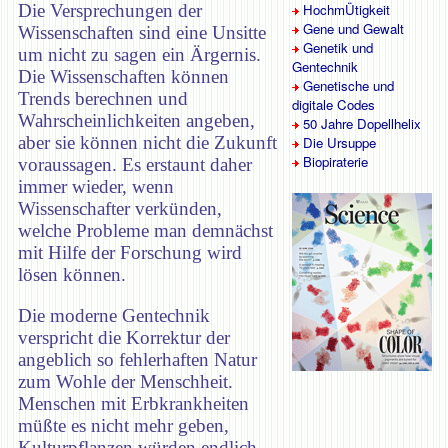
Die Versprechungen der
HochmÜtigkeit
Gene und Gewalt
Wissenschaften sind eine Unsitte
Genetik und
um nicht zu sagen ein Ärgernis.
Gentechnik
Die Wissenschaften können
Genetische und
Trends berechnen und
digitale Codes
Wahrscheinlichkeiten angeben,
50 Jahre Dopellhelix
aber sie können nicht die Zukunft
Die Ursuppe
Biopiraterie
voraussagen. Es erstaunt daher
immer wieder, wenn
Wissenschafter verkünden,
welche Probleme man demnächst
mit Hilfe der Forschung wird
lösen können.
Die moderne Gentechnik
verspricht die Korrektur der
angeblich so fehlerhaften Natur
zum Wohle der Menschheit.
Menschen mit Erbkrankheiten
müßte es nicht mehr geben,
Kulturpflanzen würden endlich