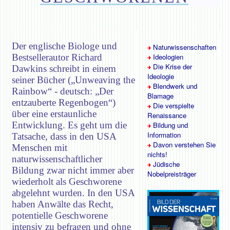
Der englische Biologe und
Naturwissenschaften
Bestsellerautor Richard
Ideologien
Die Krise der
Dawkins schreibt in einem
Ideologie
seiner Bücher („Unweaving the
Blendwerk und
Rainbow“ - deutsch: „Der
Blamage
entzauberte Regenbogen“)
Die verspielte
über eine erstaunliche
Renaissance
Entwicklung. Es geht um die
Bildung und
Information
Tatsache, dass in den USA
Davon verstehen Sie
Menschen mit
nichts!
naturwissenschaftlicher
Jüdische
Bildung zwar nicht immer aber
Nobelpreisträger
wiederholt als Geschworene
abgelehnt wurden. In den USA
haben Anwälte das Recht,
potentielle Geschworene
intensiv zu befragen und ohne