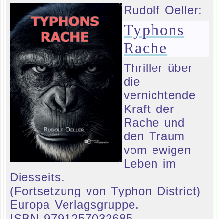
Rudolf Oeller:
Typhons
Rache
Thriller über
die
vernichtende
Kraft der
Rache und
den Traum
vom ewigen
Leben im
Diesseits.
(Fortsetzung von Typhon District)
Europa Verlagsgruppe.
ISBN 9791257032685