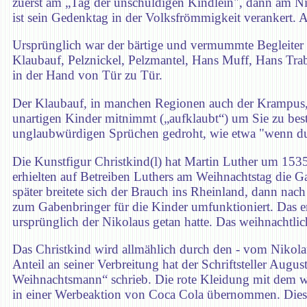
zuerst am „Tag der unschuldigen Kindlein", dann am Nikol
ist sein Gedenktag in der Volksfrömmigkeit verankert. 
Ursprünglich war der bärtige und vermummte Begleiter d
Klaubauf, Pelznickel, Pelzmantel, Hans Muff, Hans Tra
in der Hand von Tür zu Tür.
Der Klaubauf, in manchen Regionen auch der Krampus, w
unartigen Kinder mitnimmt („aufklaubt“) um Sie zu bes
unglaubwürdigen Sprüchen gedroht, wie etwa "wenn du 
Die Kunstfigur Christkind(l) hat Martin Luther um 1535
erhielten auf Betreiben Luthers am Weihnachtstag die Ga
später breitete sich der Brauch ins Rheinland, dann nac
zum Gabenbringer für die Kinder umfunktioniert. Das en
ursprünglich der Nikolaus getan hatte. Das weihnachtlic
Das Christkind wird allmählich durch den - vom Nikolau
Anteil an seiner Verbreitung hat der Schriftsteller Au
Weihnachtsmann“ schrieb. Die rote Kleidung mit dem 
in einer Werbeaktion von Coca Cola übernommen. Diese 