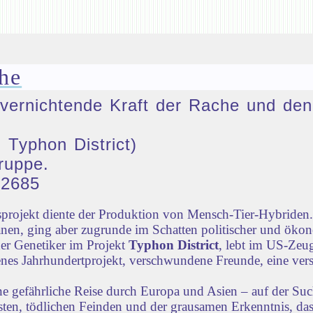
he
ie vernichtende Kraft der Rache und 
 Typhon District)
ruppe.
32685
rojekt diente der Produktion von Mensch-Tier-Hybriden. 
nen, ging aber zugrunde im Schatten politischer und öko
der Genetiker im Projekt
Typhon District
, lebt im US-Zeug
lenes Jahrhundertprojekt, verschwundene Freunde, eine vers
ne gefährliche Reise durch Europa und Asien – auf der Su
iensten, tödlichen Feinden und der grausamen Erkenntnis, d