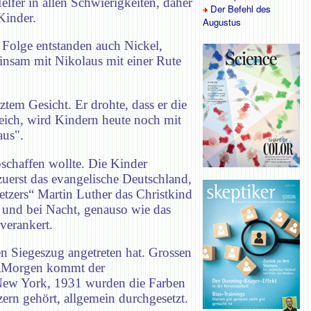
elfer in allen Schwierigkeiten, daher
Der Befehl des
Kinder.
Augustus
 Folge entstanden auch Nickel,
insam mit Nikolaus mit einer Rute
em Gesicht. Er drohte, dass er die
eich, wird Kindern heute noch mit
aus".
bschaffen wollte. Die Kinder
zuerst das evangelische Deutschland,
etzers“ Martin Luther das Christkind
h und bei Nacht, genauso wie das
verankert.
en Siegeszug angetreten hat. Grossen
ed „Morgen kommt der
New York, 1931 wurden die Farben
rn gehört, allgemein durchgesetzt.