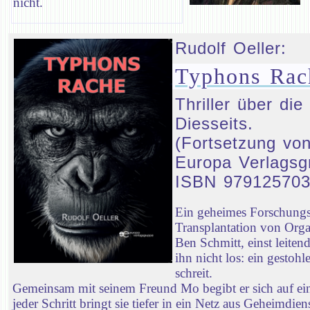
nicht.
Rudolf Oeller:
Typhons Rac
Thriller über d
Diesseits.
(Fortsetzung von
Europa Verlagsg
ISBN 97912570
Ein geheimes Forschungsp
Transplantation von Orga
Ben Schmitt, einst leiten
ihn nicht los: ein gestoh
schreit.
Gemeinsam mit seinem Freund Mo begibt er sich auf ei
jeder Schritt bringt sie tiefer in ein Netz aus Geheimd