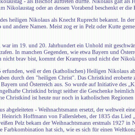
austag - als Bischof auftreten durfte. Nikolaus galt als H
Am Nikolaustag oder an dessen Vorabend beschenkt er die 
es heiligen Nikolaus als Knecht Ruprecht bekannt. In der
b und andere Namen. Meist zog er in Pelz oder Kutte geme
ar im 19. und 20. Jahrhundert ein Unhold mit geschwärzt
trafen. In manchen Gegenden, wie etwa Bayern und Österr
nicht brav bist, kommt der Krampus und nicht der Nikol
 erfunden, weil er den (katholischen) Heiligen Nikolaus a
ben durch den "heiligen Christ". Das Christkind eroberte 
h Bayern und Österreich aus. So wurde auf Initiative des „K
gelhafte Christkind bringt seither die Geschenke heimlic
he Christkind ist heute nur noch in katholischen Regionen 
s abgeleiteten - Weihnachtsmann ersetzt, der weltweit ein
gust Heinrich Hoffmann von Fallersleben, der 1835 das Li
weißen Pelz bekam der Weihnachtsmann erstmals 1927 in 
Farbkombination hat sich, wie es sich für einen Weltkonze