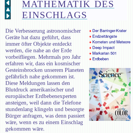
MATHEMATIK DES
EINSCHLAGS
Die Verbesserung astronomischer
Der Barringer-Krater
Endzeitängste
Geräte hat dazu geführt, dass
Kometen und Meteore
immer öfter Objekte entdeckt
Deep Impact
werden, die nahe an der Erde
Markarian 501
vorbeifliegen. Mehrmals pro Jahr
Erdbeben
erfahren wir, dass ein kosmischer
Gesteinsbrocken unserem Planeten
gefährlich nahe gekommen ist.
Diese Meldungen lassen den
Blutdruck amerikanischer und
europäischer Erdbebenexperten
ansteigen, weil dann die Telefone
stundenlang klingeln und besorgte
Bürger anfragen, was denn passiert
wäre, wenn es zu einem Einschlag
gekommen wäre.