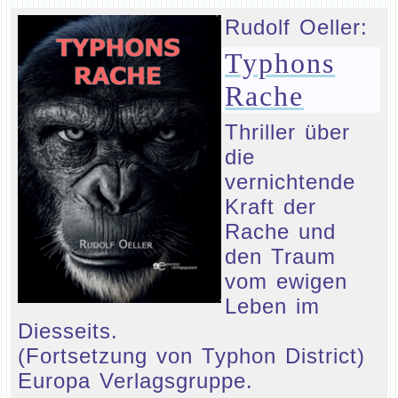
Rudolf Oeller:
Typhons
Rache
Thriller über
die
vernichtende
Kraft der
Rache und
den Traum
vom ewigen
Leben im
Diesseits.
(Fortsetzung von Typhon District)
Europa Verlagsgruppe.