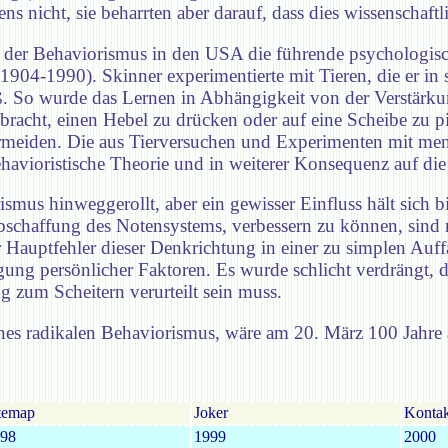
ens nicht, sie beharrten aber darauf, dass dies wissenschaft
r der Behaviorismus in den USA die führende psychologisc
r (1904-1990). Skinner experimentierte mit Tieren, die er i
. So wurde das Lernen in Abhängigkeit von der Verstärkung
ebracht, einen Hebel zu drücken oder auf eine Scheibe zu 
ermeiden. Die aus Tierversuchen und Experimenten mit me
avioristische Theorie und in weiterer Konsequenz auf die
mus hinweggerollt, aber ein gewisser Einfluss hält sich bis
bschaffung des Notensystems, verbessern zu können, sind
Hauptfehler dieser Denkrichtung in einer zu simplen Auff
sigung persönlicher Faktoren. Es wurde schlicht verdrängt
g zum Scheitern verurteilt sein muss.
eines radikalen Behaviorismus, wäre am 20. März 100 Jahre
temap
Joker
Kontak
98
1999
2000