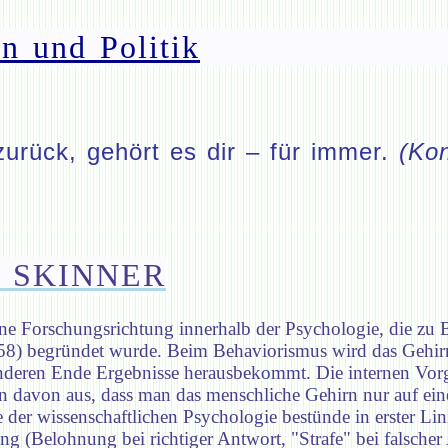
n und Politik
zurück, gehört es dir – für immer.
(Kon
 SKINNER
eine Forschungsrichtung innerhalb der Psychologie, die zu
) begründet wurde. Beim Behaviorismus wird das Gehirn 
nderen Ende Ergebnisse herausbekommt. Die internen Vorg
ngen davon aus, dass man das menschliche Gehirn nur auf e
der wissenschaftlichen Psychologie bestünde in erster Lin
g (Belohnung bei richtiger Antwort, "Strafe" bei falscher 