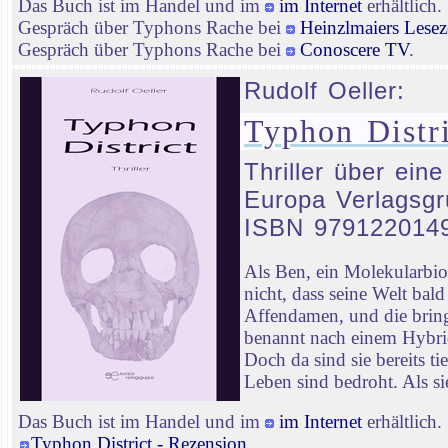
Das Buch ist im Handel und im
im Internet
erhältlich.
Gespräch über Typhons Rache bei
Heinzlmaiers Lesez
Gespräch über Typhons Rache bei
Conoscere TV
.
Rudolf Oeller:
Typhon Distri
Thriller über ein
Europa Verlagsgr
ISBN 979122014
Als Ben, ein Molekularbi
nicht, dass seine Welt ba
Affendamen, und die bringt
benannt nach einem Hybrid
Doch da sind sie bereits t
Leben sind bedroht. Als sie
Das Buch ist im Handel und im
im Internet
erhältlich.
Typhon District - Rezension