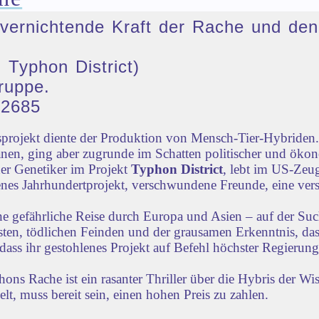
ie vernichtende Kraft der Rache und 
 Typhon District)
ruppe.
32685
rojekt diente der Produktion von Mensch-Tier-Hybriden. 
nen, ging aber zugrunde im Schatten politischer und öko
der Genetiker im Projekt
Typhon District
, lebt im US-Zeug
lenes Jahrhundertprojekt, verschwundene Freunde, eine vers
ne gefährliche Reise durch Europa und Asien – auf der Su
iensten, tödlichen Feinden und der grausamen Erkenntnis, d
dass ihr gestohlenes Projekt auf Befehl höchster Regierun
s Rache ist ein rasanter Thriller über die Hybris der Wi
lt, muss bereit sein, einen hohen Preis zu zahlen.