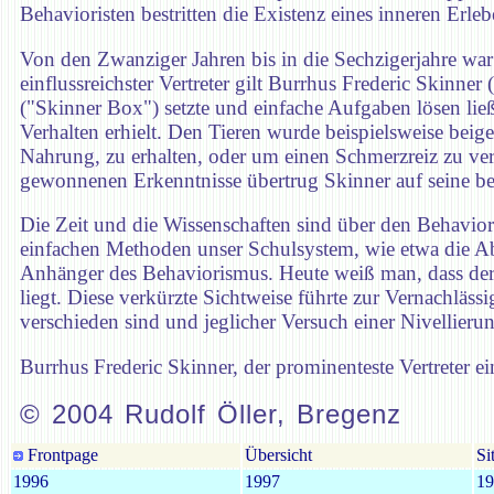
Behavioristen bestritten die Existenz eines inneren Erleb
Von den Zwanziger Jahren bis in die Sechzigerjahre wa
einflussreichster Vertreter gilt Burrhus Frederic Skinne
("Skinner Box") setzte und einfache Aufgaben lösen ließ
Verhalten erhielt. Den Tieren wurde beispielsweise beig
Nahrung, zu erhalten, oder um einen Schmerzreiz zu v
gewonnenen Erkenntnisse übertrug Skinner auf seine beh
Die Zeit und die Wissenschaften sind über den Behavioris
einfachen Methoden unser Schulsystem, wie etwa die A
Anhänger des Behaviorismus. Heute weiß man, dass der 
liegt. Diese verkürzte Sichtweise führte zur Vernachläs
verschieden sind und jeglicher Versuch einer Nivellierun
Burrhus Frederic Skinner, der prominenteste Vertreter 
© 2004 Rudolf Öller, Bregenz
Frontpage
Übersicht
Si
1996
1997
19