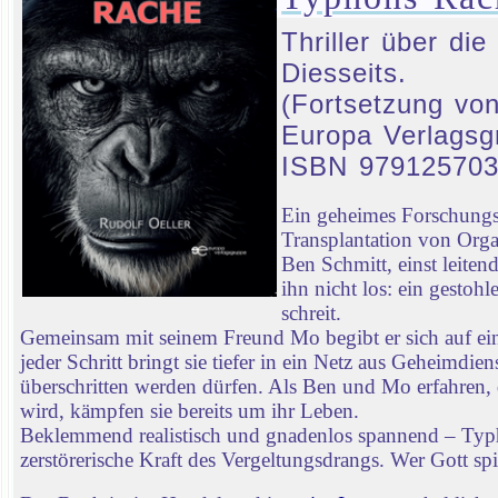
Thriller über d
Diesseits.
(Fortsetzung von
Europa Verlagsg
ISBN 97912570
Ein geheimes Forschungsp
Transplantation von Orga
Ben Schmitt, einst leiten
ihn nicht los: ein gestoh
schreit.
Gemeinsam mit seinem Freund Mo begibt er sich auf ei
jeder Schritt bringt sie tiefer in ein Netz aus Geheimd
überschritten werden dürfen. Als Ben und Mo erfahren, 
wird, kämpfen sie bereits um ihr Leben.
Beklemmend realistisch und gnadenlos spannend – Typhon
zerstörerische Kraft des Vergeltungsdrangs. Wer Gott spie