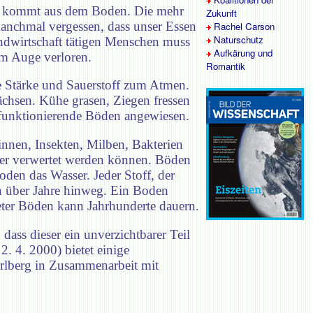
elt kommt aus dem Boden. Die mehr
Zukunft
manchmal vergessen, dass unser Essen
Rachel Carson
Naturschutz
andwirtschaft tätigen Menschen muss
Aufkärung und
em Auge verloren.
Romantik
he Stärke und Sauerstoff zum Atmen.
ächsen. Kühe grasen, Ziegen fressen
f funktionierende Böden angewiesen.
nnen, Insekten, Milben, Bakterien
eder verwertet werden können. Böden
Boden das Wasser. Jeder Stoff, der
n über Jahre hinweg. Ein Boden
teter Böden kann Jahrhunderte dauern.
ass dieser ein unverzichtbarer Teil
. 4. 2000) bietet einige
arlberg in Zusammenarbeit mit