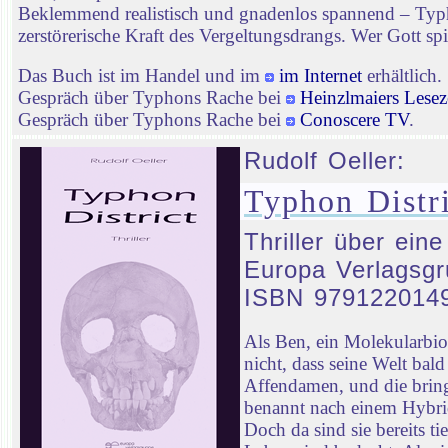
Beklemmend realistisch und gnadenlos spannend – Typhon
zerstörerische Kraft des Vergeltungsdrangs. Wer Gott spie
Das Buch ist im Handel und im
im Internet
erhältlich.
Gespräch über Typhons Rache bei
Heinzlmaiers Lesez
Gespräch über Typhons Rache bei
Conoscere TV
.
Rudolf Oeller:
Typhon Distri
Thriller über ein
Europa Verlagsgr
ISBN 979122014
Als Ben, ein Molekularbi
nicht, dass seine Welt ba
Affendamen, und die bringt
benannt nach einem Hybrid
Doch da sind sie bereits t