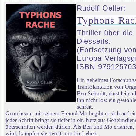
Rudolf Oeller:
Typhons Rac
Thriller über d
Diesseits.
(Fortsetzung von
Europa Verlagsg
ISBN 97912570
Ein geheimes Forschungsp
Transplantation von Orga
Ben Schmitt, einst leiten
ihn nicht los: ein gestoh
schreit.
Gemeinsam mit seinem Freund Mo begibt er sich auf ei
jeder Schritt bringt sie tiefer in ein Netz aus Geheimd
überschritten werden dürfen. Als Ben und Mo erfahren, 
wird, kämpfen sie bereits um ihr Leben.