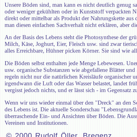
Unsere Böden sind, man kann es nicht deutlich genug s
oder weniger gekühlten oder in Kunststoff verpackten N
direkt oder mittelbar als Produkt der Nahrungskette au
man diesen einfachen Sachverhalt nicht erklären, aber 
An der Basis des Lebens steht die Photosynthese der gr
Milch, Käse, Joghurt, Eier, Fleisch usw. sind zwar tier
alles Erreichbare, Hühner picken Körner. Sie sind wie a
Die Böden selbst enthalten jede Menge Lebewesen. Uner
usw. organische Substanzen wie abgefallene Blätter und
regeln nicht nur die natürlichen Kreisläufe organischer un
irgendwann die Luft oder das Wasser belastet, landet 
vergisst jedoch nichts, und er lässt sich - im Gegensatz
Wenn wir uns wieder einmal über den "Dreck" an den Sch
des Lebens ist. Die aktuelle Sonderschau "Lebensgrundla
überraschende Ein- und Ansichten über Böden. Die Ausst
Vereinen und Institutionen.
© 2000 Rudolf Öller, Bregenz