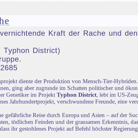
he
ie vernichtende Kraft der Rache und 
 Typhon District)
ruppe.
32685
rojekt diente der Produktion von Mensch-Tier-Hybriden. 
nen, ging aber zugrunde im Schatten politischer und öko
der Genetiker im Projekt
Typhon District
, lebt im US-Zeug
lenes Jahrhundertprojekt, verschwundene Freunde, eine vers
ne gefährliche Reise durch Europa und Asien – auf der Su
iensten, tödlichen Feinden und der grausamen Erkenntnis, d
dass ihr gestohlenes Projekt auf Befehl höchster Regierun