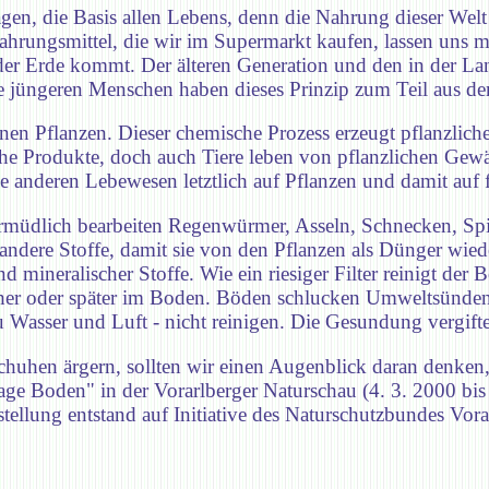
agen, die Basis allen Lebens, denn die Nahrung dieser W
ahrungsmittel, die wir im Supermarkt kaufen, lassen uns 
s der Erde kommt. Der älteren Generation und den in der L
die jüngeren Menschen haben dieses Prinzip zum Teil aus d
ünen Pflanzen. Dieser chemische Prozess erzeugt pflanzlic
ische Produkte, doch auch Tiere leben von pflanzlichen Gew
lle anderen Lebewesen letztlich auf Pflanzen und damit au
müdlich bearbeiten Regenwürmer, Asseln, Schnecken, Spi
 andere Stoffe, damit sie von den Pflanzen als Dünger wi
d mineralischer Stoffe. Wie ein riesiger Filter reinigt der 
früher oder später im Boden. Böden schlucken Umweltsünde
 zu Wasser und Luft - nicht reinigen. Die Gesundung vergif
uhen ärgern, sollten wir einen Augenblick daran denken, d
ge Boden" in der Vorarlberger Naturschau (4. 3. 2000 bis 2
ellung entstand auf Initiative des Naturschutzbundes Vor