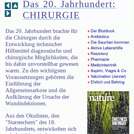
Das 20. Jahrhundert:
CHIRURGIE
Das 20. Jahrhundert brachte für
Der Blutdruck
Antibiotica
die Chirurgen durch die
Die Seuchen kommen
Entwicklung technischer
Aktive Lebenshilfe
Hilfsmittel diagnostische und
Resistenz
chirurgische Möglichkeiten, die
Pharmazie
bis dahin unvorstellbar gewesen
Medizintechnik
waren. Zu den wichtigsten
Aspirin, Viagra & Co
Vakzination (Jenner)
Voraussetzungen gehörten die
Ehrlich und Behring
Einführung der
Allgemeinnarkose und die
Aufklärung der Ursache der
Wundinfektionen.
Aus den Okulisten, den
"Starstechern" des 18.
Jahrhunderts, entwickelten sich