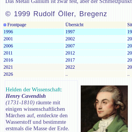
Das Metall Gallium ist zwar fest, aber der Schmelzpunk
© 1999 Rudolf Öller, Bregenz
Frontpage
Übersicht
Si
1996
1997
19
2001
2002
20
2006
2007
20
2011
2012
20
2016
2017
20
2021
2022
20
2026
..
..
Helden der Wissenschaft:
Henry Cavendish
(1731-1810)
räumte mit
einigen wissenschaftlichen
Märchen auf, entdeckte den
Wasserstoff und bestimmte
erstmals die Masse der Erde.