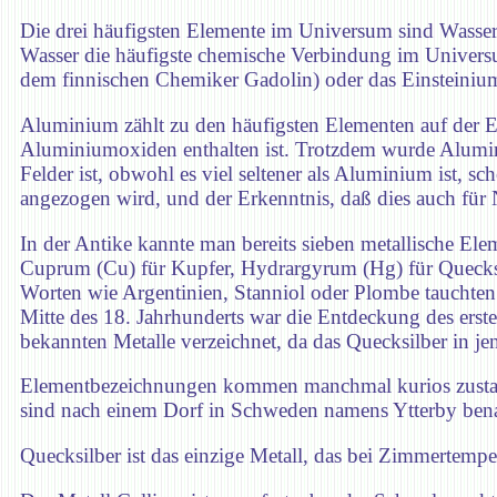
Die drei häufigsten Elemente im Universum sind Wassers
Wasser die häufigste chemische Verbindung im Univers
dem finnischen Chemiker Gadolin) oder das Einsteinium 
Aluminium zählt zu den häufigsten Elementen auf der Er
Aluminiumoxiden enthalten ist. Trotzdem wurde Alumin
Felder ist, obwohl es viel seltener als Aluminium ist,
angezogen wird, und der Erkenntnis, daß dies auch für N
In der Antike kannte man bereits sieben metallische El
Cuprum (Cu) für Kupfer, Hydrargyrum (Hg) für Quecksi
Worten wie Argentinien, Stanniol oder Plombe tauchten 
Mitte des 18. Jahrhunderts war die Entdeckung des erste
bekannten Metalle verzeichnet, da das Quecksilber in j
Elementbezeichnungen kommen manchmal kurios zustande
sind nach einem Dorf in Schweden namens Ytterby ben
Quecksilber ist das einzige Metall, das bei Zimmertempera