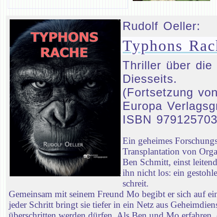
Rudolf Oeller:
Typhons Rac
Thriller über d
Diesseits.
(Fortsetzung von
Europa Verlagsg
ISBN 97912570
Ein geheimes Forschungsp
Transplantation von Orga
Ben Schmitt, einst leiten
ihn nicht los: ein gestoh
schreit.
Gemeinsam mit seinem Freund Mo begibt er sich auf ei
jeder Schritt bringt sie tiefer in ein Netz aus Geheimd
überschritten werden dürfen. Als Ben und Mo erfahren, 