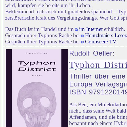
wird, kämpfen sie bereits um ihr Leben.
Beklemmend realistisch und gnadenlos spannend – Typhon
zerstörerische Kraft des Vergeltungsdrangs. Wer Gott spie
Das Buch ist im Handel und im
im Internet
erhältlich.
Gespräch über Typhons Rache bei
Heinzlmaiers Lesez
Gespräch über Typhons Rache bei
Conoscere TV
.
Rudolf Oeller:
Typhon Distri
Thriller über ein
Europa Verlagsgr
ISBN 979122014
Als Ben, ein Molekularbi
nicht, dass seine Welt ba
Affendamen, und die bringt
benannt nach einem Hybrid