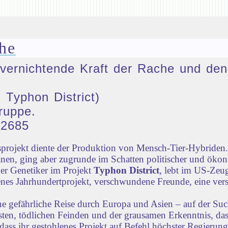
he
ie vernichtende Kraft der Rache und 
 Typhon District)
ruppe.
32685
rojekt diente der Produktion von Mensch-Tier-Hybriden. 
nen, ging aber zugrunde im Schatten politischer und öko
der Genetiker im Projekt
Typhon District
, lebt im US-Zeug
lenes Jahrhundertprojekt, verschwundene Freunde, eine vers
ne gefährliche Reise durch Europa und Asien – auf der Su
iensten, tödlichen Feinden und der grausamen Erkenntnis, d
dass ihr gestohlenes Projekt auf Befehl höchster Regierun