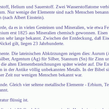
toff, Helium und Sauerstoff. Zwei Wasserstoffatome verbin
um. Nur wenige der Elemente sind nach Menschen benannt
(nach Albert Einstein).
de, da es in vielen Gesteinen und Mineralien, wie etwa F
ium erst 1825 aus Mineralien chemisch gewonnen. Eisen 
 schon sehr lange bekannt. Zwischen der Entdeckung, daß E
ickel gilt, liegen 23 Jahrhunderte.
emente. Die lateinischen Abkürzungen zeigen dies: Aurum (
lber, Argentum (Ag) für Silber, Stannum (Sn) für Zinn u
die alten Elementbezeichnungen später wieder auf. Die En
n in der Antike völlig unbekannten Metalls. In der Bibel s
ener Zeit nur wenigen Menschen bekannt war.
. Gleich vier seltene metallische Elemente - Erbium, Te
annt.
tur flüssig ist.