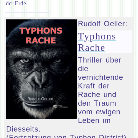
der Erde.
Rudolf Oeller:
Typhons
Rache
Thriller über
die
vernichtende
Kraft der
Rache und
den Traum
vom ewigen
Leben im
Diesseits.
(Fortsetzung von Typhon District)