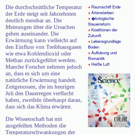
Die durchschnittliche Temperatur
Raumschiff Erde
Artensterben
der Erde steigt seit Jahrzehnten
�kologische
deutlich messbar an. Die
Steuerreform
Meinungen über die Ursachen
Koalitionen der
gehen auseinander. Die
Zukunft
Erwärmung kann vielleicht auf
Lebensgrundlage
den Einfluss von Treibhausgasen
Boden
Aufkärung und
wie etwa Kohlendioxid oder
Romantik
Methan zurückgeführt werden.
Heiße Luft
Manche Forscher nehmen jedoch
an, dass es sich um eine
natürliche Erwärmung handelt.
Zeitgenossen, die im heurigen
Juli den Dauerregen verflucht
haben, zweifeln überhaupt daran,
dass sich das Klima erwärmt.
Die Wissenschaft hat mit
ausgefeilten Methoden die
Temperaturschwankungen der