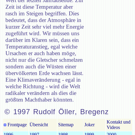
Wert der letzten Jahrtausende. Zur
Zeit ist diese Temperatur aber
rasch im Steigen begriffen. Dies
bedeutet, dass der Atmosphäre in
kurzer Zeit sehr viel mehr Energie
zugeführt wird. Wir müssen uns
darüber im Klaren sein, dass ein
Temperaturanstieg, egal welche
Ursachen er auch haben möge,
nicht nur die Gletscher schmelzen
sondern auch die Wüsten einer
übervölkerten Erde wachsen lässt.
Eine Klimaveränderung - egal in
welche Richtung - wird die Welt
radikaler verändern als dies die
größten Machthaber könnten.
© 1997 Rudolf Öller, Bregenz
Kontakt und
Frontpage
Übersicht
Sitemap
Joker
Videos
1996
1997
1998
1999
2000