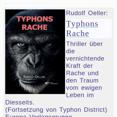
Rudolf Oeller:
Typhons
Rache
Thriller über
die
vernichtende
Kraft der
Rache und
den Traum
vom ewigen
Leben im
Diesseits.
(Fortsetzung von Typhon District)
Europa Verlagsgruppe.