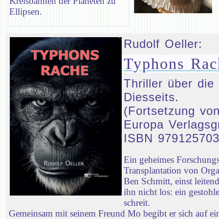
Kreisbahnen der Planeten zu
Ellipsen.
Rudolf Oeller:
Typhons Rac
Thriller über d
Diesseits.
(Fortsetzung von
Europa Verlagsg
ISBN 97912570
Ein geheimes Forschungsp
Transplantation von Orga
Ben Schmitt, einst leiten
ihn nicht los: ein gestoh
schreit.
Gemeinsam mit seinem Freund Mo begibt er sich auf ei