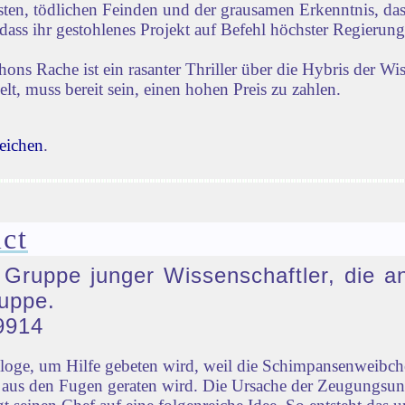
iensten, tödlichen Feinden und der grausamen Erkenntnis, d
dass ihr gestohlenes Projekt auf Befehl höchster Regierun
s Rache ist ein rasanter Thriller über die Hybris der Wi
lt, muss bereit sein, einen hohen Preis zu zahlen.
eichen
.
ct
e Gruppe junger Wissenschaftler, die a
uppe.
9914
ologe, um Hilfe gebeten wird, weil die Schimpansenweib
ld aus den Fugen geraten wird. Die Ursache der Zeugungsu