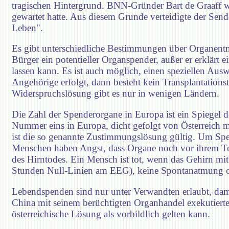
tragischen Hintergrund. BNN-Gründer Bart de Graaff wa
gewartet hatte. Aus diesem Grunde verteidigte der Send
Leben".
Es gibt unterschiedliche Bestimmungen über Organentnahm
Bürger ein potentieller Organspender, außer er erklärt e
lassen kann. Es ist auch möglich, einen speziellen Ausw
Angehörige erfolgt, dann besteht kein Transplantation
Widerspruchslösung gibt es nur in wenigen Ländern.
Die Zahl der Spenderorgane in Europa ist ein Spiegel 
Nummer eins in Europa, dicht gefolgt von Österreich 
ist die so genannte Zustimmungslösung gültig. Um Spe
Menschen haben Angst, dass Organe noch vor ihrem To
des Hirntodes. Ein Mensch ist tot, wenn das Gehirn mit S
Stunden Null-Linien am EEG), keine Spontanatmung ohn
Lebendspenden sind nur unter Verwandten erlaubt, dami
China mit seinem berüchtigten Organhandel exekutierte
österreichische Lösung als vorbildlich gelten kann.