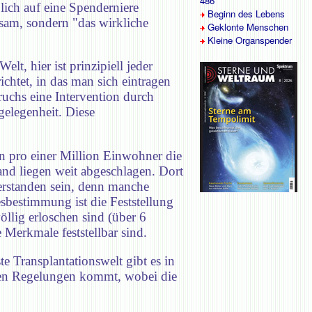
486
lich auf eine Spenderniere
Beginn des Lebens
usam, sondern "das wirkliche
Geklonte Menschen
Kleine Organspender
t, hier ist prinzipiell jeder
ichtet, in das man sich eintragen
ruchs eine Intervention durch
gelegenheit. Diese
en pro einer Million Einwohner die
nd liegen weit abgeschlagen. Dort
erstanden sein, denn manche
estimmung ist die Feststellung
öllig erloschen sind (über 6
Merkmale feststellbar sind.
 Transplantationswelt gibt es in
nalen Regelungen kommt, wobei die