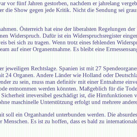
r vor fünf Jahren gestorben, nachdem er jahrelang vergeb
er die Show gegen jede Kritik. Nicht die Sendung sei gra
en. Österreich hat eine der liberalsten Regelungen der Wel
inen Widerspruch. Dafür ist ein Widerspruchsregister einger
eis bei sich zu tragen. Wenn trotz eines fehlenden Widersp
steam auf einer Organentnahme. Es bleibt eine Ermessensan
der jeweiligen Rechtslage. Spanien ist mit 27 Spendeorgan
mit 24 Organen. Andere Länder wie Holland oder Deutschla
nder zu sein, muss man definitiv mit einer Entnahme einv
de entnommen werden könnten. Maßgeblich für die Todesb
icherheit irreversibel geschädigt ist, die Hirnfunktionen v
e maschinelle Unterstützung erfolgt und mehrere andere 
t soll ein Organhandel unterbunden werden. Die absurdeste
r Menschen. Es ist zu hoffen, dass es bald zu internatio