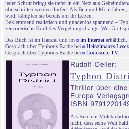
jeder Schritt bringt sie tiefer in ein Netz aus Geheimd
überschritten werden dürfen. Als Ben und Mo erfahren, 
wird, kämpfen sie bereits um ihr Leben.
Beklemmend realistisch und gnadenlos spannend – Typhon
zerstörerische Kraft des Vergeltungsdrangs. Wer Gott spie
Das Buch ist im Handel und im
im Internet
erhältlich.
Gespräch über Typhons Rache bei
Heinzlmaiers Lesez
Gespräch über Typhons Rache bei
Conoscere TV
.
Rudolf Oeller:
Typhon Distri
Thriller über ein
Europa Verlagsgr
ISBN 979122014
Als Ben, ein Molekularbi
nicht, dass seine Welt ba