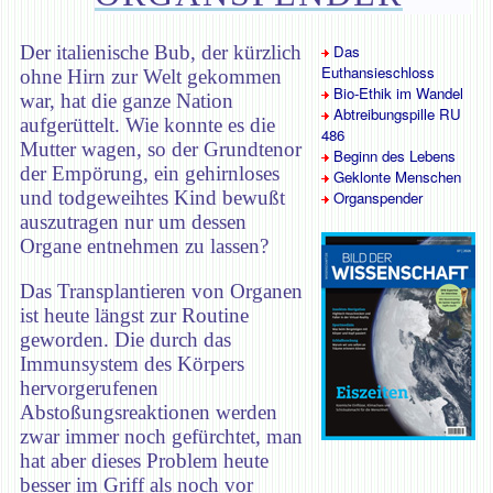
Der italienische Bub, der kürzlich
Das
Euthansieschloss
ohne Hirn zur Welt gekommen
Bio-Ethik im Wandel
war, hat die ganze Nation
Abtreibungspille RU
aufgerüttelt. Wie konnte es die
486
Mutter wagen, so der Grundtenor
Beginn des Lebens
der Empörung, ein gehirnloses
Geklonte Menschen
und todgeweihtes Kind bewußt
Organspender
auszutragen nur um dessen
Organe entnehmen zu lassen?
Das Transplantieren von Organen
ist heute längst zur Routine
geworden. Die durch das
Immunsystem des Körpers
hervorgerufenen
Abstoßungsreaktionen werden
zwar immer noch gefürchtet, man
hat aber dieses Problem heute
besser im Griff als noch vor