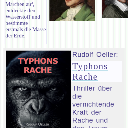
Märchen auf,
entdeckte den
Wasserstoff und
bestimmte
erstmals die Masse
der Erde.
Rudolf Oeller:
Typhons
Rache
Thriller über
die
vernichtende
Kraft der
Rache und