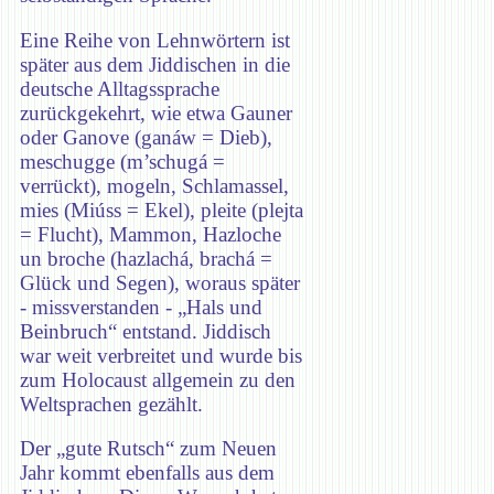
Eine Reihe von Lehnwörtern ist
später aus dem Jiddischen in die
deutsche Alltagssprache
zurückgekehrt, wie etwa Gauner
oder Ganove (ganáw = Dieb),
meschugge (m’schugá =
verrückt), mogeln, Schlamassel,
mies (Miúss = Ekel), pleite (plejta
= Flucht), Mammon, Hazloche
un broche (hazlachá, brachá =
Glück und Segen), woraus später
- missverstanden - „Hals und
Beinbruch“ entstand. Jiddisch
war weit verbreitet und wurde bis
zum Holocaust allgemein zu den
Weltsprachen gezählt.
Der „gute Rutsch“ zum Neuen
Jahr kommt ebenfalls aus dem