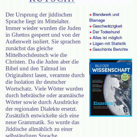
Der Ursprung der jiddischen
Blendwerk und
Blamage
Sprache liegt im Mittelalter.
Geschwätzigkeit
Immer wieder wurden die Juden
Der Todeshund
in Ghettos gesperrt und von der
Alles ist möglich
Außenwelt isoliert. Sie sprachen
Lügen mit Statistik
zunächst das gleiche
Geschönte Berichte
Mittelhochdeutsch wie die
Christen. Da die Juden aber die
Bibel und den Talmud im
Originaltext lasen, verarmte durch
die Isolation ihr deutscher
Wortschatz. Viele Wörter wurden
durch hebräische oder aramäische
Wörter sowie durch Ausdrücke
der regionalen Dialekte ersetzt.
Zusätzlich entwickelte sich eine
neue Grammatik. So wurde das
Jiddische allmählich zu einer
selbständigen Sprache.