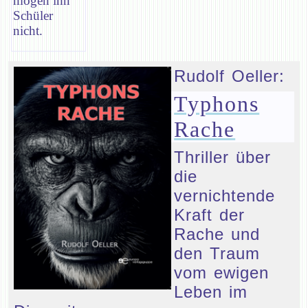
mögen ihn
Schüler
nicht.
Rudolf Oeller:
Typhons
Rache
Thriller über
die
vernichtende
Kraft der
Rache und
den Traum
vom ewigen
Leben im