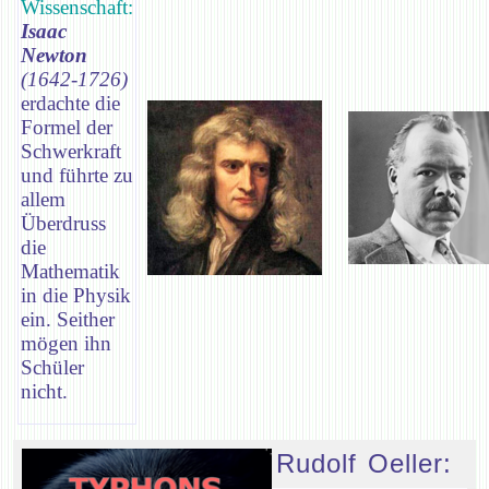
Wissenschaft:
Isaac
Newton
(1642-1726)
erdachte die
Formel der
Schwerkraft
und führte zu
allem
Überdruss
die
Mathematik
in die Physik
ein. Seither
mögen ihn
Schüler
nicht.
Rudolf Oeller: