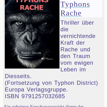
Typhons
Rache
Thriller über
die
vernichtende
Kraft der
Rache und
den Traum
vom ewigen
Leben im
Diesseits.
(Fortsetzung von Typhon District)
Europa Verlagsgruppe.
ISBN 9791257032685
Ein geheimes Forschungsprojekt diente der