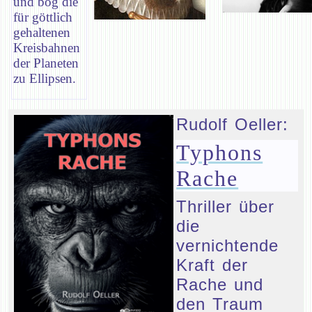
und bog die
für göttlich
gehaltenen
Kreisbahnen
der Planeten
zu Ellipsen.
Rudolf Oeller:
Typhons
Rache
Thriller über
die
vernichtende
Kraft der
Rache und
den Traum