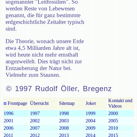
sogenannter "Leitfossilien". So
werden Reste von Lebewesen
genannt, die für ganz bestimmte
erdgeschichtliche Zeitalter typisch
sind.
Die Theorie, wonach unsere Erde
etwa 4,5 Milliarden Jahre alt ist,
wird heute nicht mehr ernsthaft
angezweifelt. Dies trägt nicht zur
Entzauberung der Natur bei.
Vielmehr zum Staunen.
© 1997 Rudolf Öller, Bregenz
Kontakt und
Frontpage
Übersicht
Sitemap
Joker
Videos
1996
1997
1998
1999
2000
2001
2002
2003
2004
2005
2006
2007
2008
2009
2010
2011
2012
2013
2014
2015