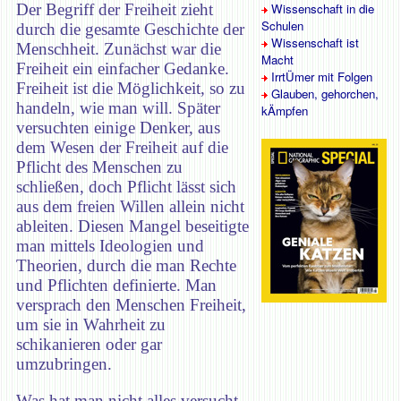
Der Begriff der Freiheit zieht
Wissenschaft in die
Schulen
durch die gesamte Geschichte der
Wissenschaft ist
Menschheit. Zunächst war die
Macht
Freiheit ein einfacher Gedanke.
IrrtÜmer mit Folgen
Freiheit ist die Möglichkeit, so zu
Glauben, gehorchen,
handeln, wie man will. Später
kÄmpfen
versuchten einige Denker, aus
dem Wesen der Freiheit auf die
Pflicht des Menschen zu
schließen, doch Pflicht lässt sich
aus dem freien Willen allein nicht
ableiten. Diesen Mangel beseitigte
man mittels Ideologien und
Theorien, durch die man Rechte
und Pflichten definierte. Man
versprach den Menschen Freiheit,
um sie in Wahrheit zu
schikanieren oder gar
umzubringen.
Was hat man nicht alles versucht,