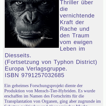
Thriller über
die
vernichtende
Kraft der
Rache und
den Traum
vom ewigen
Leben im
Diesseits.
(Fortsetzung von Typhon District)
Europa Verlagsgruppe.
ISBN 9791257032685
Ein geheimes Forschungsprojekt diente der
Produktion von Mensch-Tier-Hybriden. Es wurde
erschaffen im Namen des Fortschritts für die
Transplantation von Organen, ging aber zugrunde im