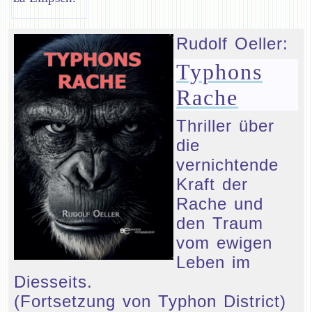
Rudolf Oeller:
Typhons
Rache
Thriller über
die
vernichtende
Kraft der
Rache und
den Traum
vom ewigen
Leben im
Diesseits.
(Fortsetzung von Typhon District)