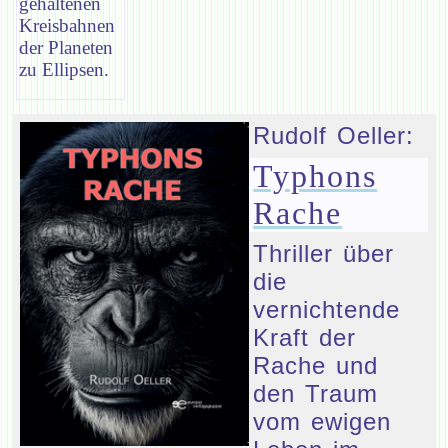
gehaltenen
Kreisbahnen
der Planeten
zu Ellipsen.
Rudolf Oeller:
Typhons
Rache
Thriller über
die
vernichtende
Kraft der
Rache und
den Traum
vom ewigen