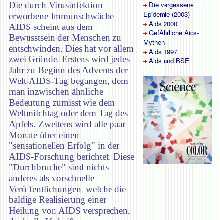
Die durch Virusinfektion
Die vergessene
Epidemie (2003)
erworbene Immunschwäche
Aids 2000
AIDS scheint aus dem
GefÄhrliche Aids-
Bewusstsein der Menschen zu
Mythen
entschwinden. Dies hat vor allem
Aids 1997
zwei Gründe. Erstens wird jedes
Aids und BSE
Jahr zu Beginn des Advents der
Welt-AIDS-Tag begangen, dem
man inzwischen ähnliche
Bedeutung zumisst wie dem
Weltmilchtag oder dem Tag des
Apfels. Zweitens wird alle paar
Monate über einen
"sensationellen Erfolg" in der
AIDS-Forschung berichtet. Diese
"Durchbrüche" sind nichts
anderes als vorschnelle
Veröffentlichungen, welche die
baldige Realisierung einer
Heilung von AIDS versprechen,