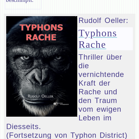
Rudolf Oeller:
Typhons
Rache
Thriller über
die
vernichtende
Kraft der
Rache und
den Traum
vom ewigen
Leben im
Diesseits.
(Fortsetzung von Typhon District)