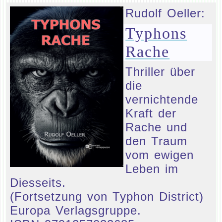
Rudolf Oeller:
Typhons
Rache
Thriller über
die
vernichtende
Kraft der
Rache und
den Traum
vom ewigen
Leben im
Diesseits.
(Fortsetzung von Typhon District)
Europa Verlagsgruppe.