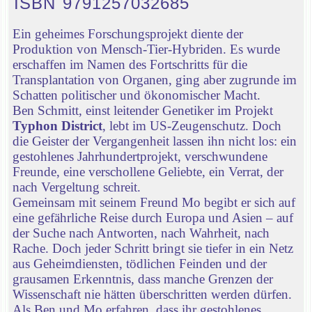
ISBN 9791257032685
Ein geheimes Forschungsprojekt diente der
Produktion von Mensch-Tier-Hybriden. Es wurde
erschaffen im Namen des Fortschritts für die
Transplantation von Organen, ging aber zugrunde im
Schatten politischer und ökonomischer Macht.
Ben Schmitt, einst leitender Genetiker im Projekt
Typhon District
, lebt im US-Zeugenschutz. Doch
die Geister der Vergangenheit lassen ihn nicht los: ein
gestohlenes Jahrhundertprojekt, verschwundene
Freunde, eine verschollene Geliebte, ein Verrat, der
nach Vergeltung schreit.
Gemeinsam mit seinem Freund Mo begibt er sich auf
eine gefährliche Reise durch Europa und Asien – auf
der Suche nach Antworten, nach Wahrheit, nach
Rache. Doch jeder Schritt bringt sie tiefer in ein Netz
aus Geheimdiensten, tödlichen Feinden und der
grausamen Erkenntnis, dass manche Grenzen der
Wissenschaft nie hätten überschritten werden dürfen.
Als Ben und Mo erfahren, dass ihr gestohlenes