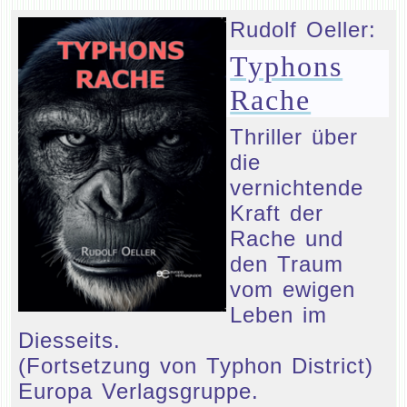
Rudolf Oeller:
Typhons
Rache
Thriller über
die
vernichtende
Kraft der
Rache und
den Traum
vom ewigen
Leben im
Diesseits.
(Fortsetzung von Typhon District)
Europa Verlagsgruppe.