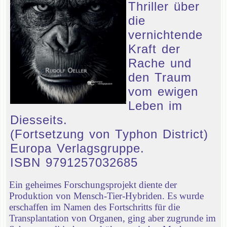
Thriller über
die
vernichtende
Kraft der
Rache und
den Traum
vom ewigen
Leben im
Diesseits.
(Fortsetzung von Typhon District)
Europa Verlagsgruppe.
ISBN 9791257032685
Ein geheimes Forschungsprojekt diente der
Produktion von Mensch-Tier-Hybriden. Es wurde
erschaffen im Namen des Fortschritts für die
Transplantation von Organen, ging aber zugrunde im