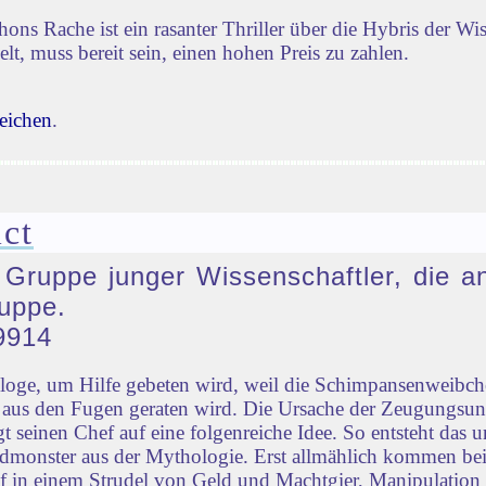
s Rache ist ein rasanter Thriller über die Hybris der Wi
lt, muss bereit sein, einen hohen Preis zu zahlen.
eichen
.
ct
e Gruppe junger Wissenschaftler, die a
uppe.
9914
ologe, um Hilfe gebeten wird, weil die Schimpansenweib
ld aus den Fugen geraten wird. Die Ursache der Zeugungsu
 seinen Chef auf eine folgenreiche Idee. So entsteht das u
monster aus der Mythologie. Erst allmählich kommen bei
ief in einem Strudel von Geld und Machtgier, Manipulation