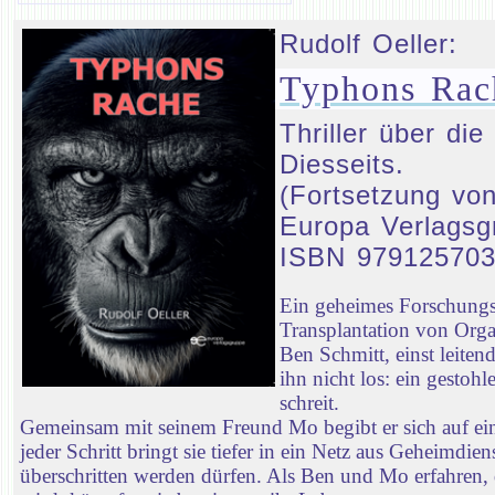
Rudolf Oeller:
Typhons Rac
Thriller über d
Diesseits.
(Fortsetzung von
Europa Verlagsg
ISBN 97912570
Ein geheimes Forschungsp
Transplantation von Orga
Ben Schmitt, einst leiten
ihn nicht los: ein gestoh
schreit.
Gemeinsam mit seinem Freund Mo begibt er sich auf ei
jeder Schritt bringt sie tiefer in ein Netz aus Geheimd
überschritten werden dürfen. Als Ben und Mo erfahren, 