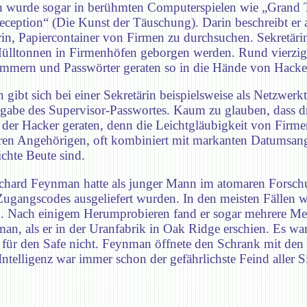
n wurde sogar in berühmten Computerspielen wie „Grand 
Deception“ (Die Kunst der Täuschung). Darin beschreibt er
rin, Papiercontainer von Firmen zu durchsuchen. Sekretäri
s Mülltonnen in Firmenhöfen geborgen werden. Rund vierzig
ummern und Passwörter geraten so in die Hände von Hacke
gibt sich bei einer Sekretärin beispielsweise als Netzwerk
abe des Supervisor-Passwortes. Kaum zu glauben, dass dre
er Hacker geraten, denn die Leichtgläubigkeit von Firmenm
en Angehörigen, oft kombiniert mit markanten Datumsang
chte Beute sind.
Richard Feynman hatte als junger Mann im atomaren Fors
ugangscodes ausgeliefert wurden. In den meisten Fällen w
n. Nach einigem Herumprobieren fand er sogar mehrere Me
, als er in der Uranfabrik in Oak Ridge erschien. Es war
e für den Safe nicht. Feynman öffnete den Schrank mit de
elligenz war immer schon der gefährlichste Feind aller S