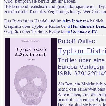
wird, kämpfen sie bereits um ihr Leben.
Beklemmend realistisch und gnadenlos spannend – Typhon
zerstörerische Kraft des Vergeltungsdrangs. Wer Gott spie
Das Buch ist im Handel und im
im Internet
erhältlich.
Gespräch über Typhons Rache bei
Heinzlmaiers Lesez
Gespräch über Typhons Rache bei
Conoscere TV
.
Rudolf Oeller:
Typhon Distri
Thriller über ein
Europa Verlagsgr
ISBN 979122014
Als Ben, ein Molekularbi
nicht, dass seine Welt ba
Affendamen, und die bringt
benannt nach einem Hybrid
Doch da sind sie bereits t