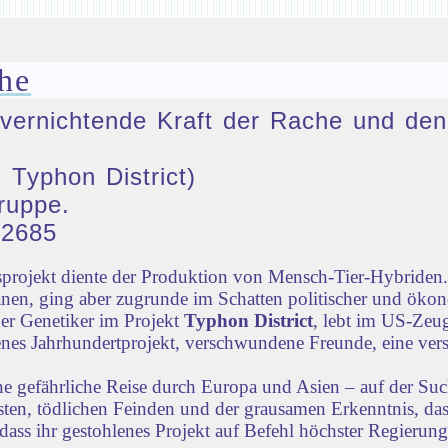
he
ie vernichtende Kraft der Rache und 
 Typhon District)
ruppe.
32685
rojekt diente der Produktion von Mensch-Tier-Hybriden. 
nen, ging aber zugrunde im Schatten politischer und öko
der Genetiker im Projekt
Typhon District
, lebt im US-Zeug
lenes Jahrhundertprojekt, verschwundene Freunde, eine vers
ne gefährliche Reise durch Europa und Asien – auf der Su
iensten, tödlichen Feinden und der grausamen Erkenntnis, d
dass ihr gestohlenes Projekt auf Befehl höchster Regierun