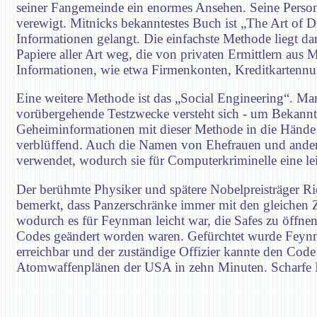
seiner Fangemeinde ein enormes Ansehen. Seine Perso
verewigt. Mitnicks bekanntestes Buch ist „The Art of 
Informationen gelangt. Die einfachste Methode liegt da
Papiere aller Art weg, die von privaten Ermittlern au
Informationen, wie etwa Firmenkonten, Kreditkartenn
Eine weitere Methode ist das „Social Engineering“. Man 
vorübergehende Testzwecke versteht sich - um Bekanntg
Geheiminformationen mit dieser Methode in die Hände d
verblüffend. Auch die Namen von Ehefrauen und ander
verwendet, wodurch sie für Computerkriminelle eine lei
Der berühmte Physiker und spätere Nobelpreisträger 
bemerkt, dass Panzerschränke immer mit den gleichen Z
wodurch es für Feynman leicht war, die Safes zu öffne
Codes geändert worden waren. Gefürchtet wurde Feynman
erreichbar und der zuständige Offizier kannte den Cod
Atomwaffenplänen der USA in zehn Minuten. Scharfe Int