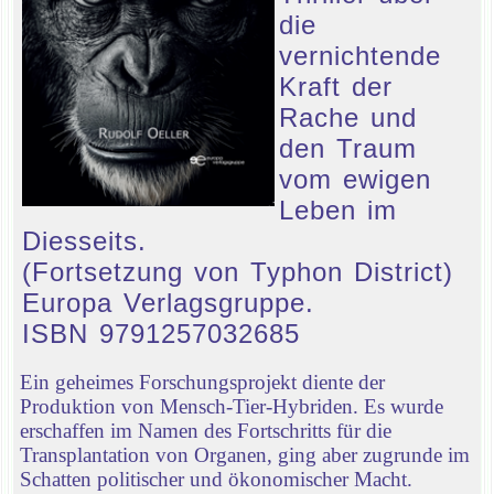
die
vernichtende
Kraft der
Rache und
den Traum
vom ewigen
Leben im
Diesseits.
(Fortsetzung von Typhon District)
Europa Verlagsgruppe.
ISBN 9791257032685
Ein geheimes Forschungsprojekt diente der
Produktion von Mensch-Tier-Hybriden. Es wurde
erschaffen im Namen des Fortschritts für die
Transplantation von Organen, ging aber zugrunde im
Schatten politischer und ökonomischer Macht.