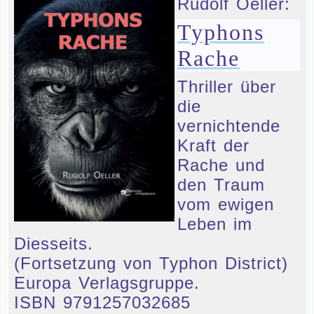
Rudolf Oeller:
Typhons
Rache
Thriller über
die
vernichtende
Kraft der
Rache und
den Traum
vom ewigen
Leben im
Diesseits.
(Fortsetzung von Typhon District)
Europa Verlagsgruppe.
ISBN 9791257032685