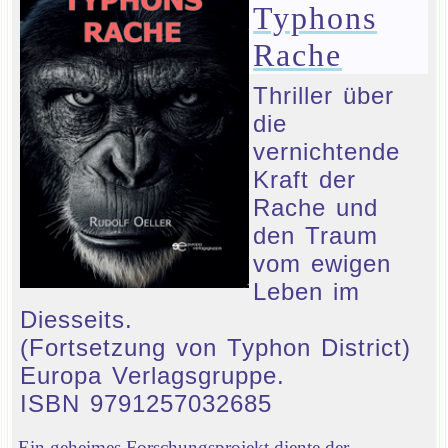
Typhons
Rache
Thriller über
die
vernichtende
Kraft der
Rache und
den Traum
vom ewigen
Leben im
Diesseits.
(Fortsetzung von Typhon District)
Europa Verlagsgruppe.
ISBN 9791257032685
Ein geheimes Forschungsprojekt diente der