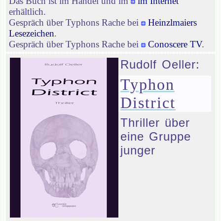
Das Buch ist im Handel und im
im Internet
erhältlich.
Gespräch über Typhons Rache bei
Heinzlmaiers
Lesezeichen
.
Gespräch über Typhons Rache bei
Conoscere TV
.
Rudolf Oeller:
Typhon
District
Thriller über
eine Gruppe
junger