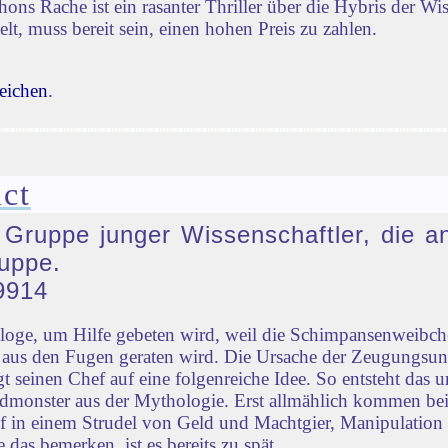
s Rache ist ein rasanter Thriller über die Hybris der Wi
lt, muss bereit sein, einen hohen Preis zu zahlen.
eichen
.
ct
e Gruppe junger Wissenschaftler, die a
uppe.
9914
ologe, um Hilfe gebeten wird, weil die Schimpansenweib
ld aus den Fugen geraten wird. Die Ursache der Zeugungsu
 seinen Chef auf eine folgenreiche Idee. So entsteht das u
monster aus der Mythologie. Erst allmählich kommen bei
ief in einem Strudel von Geld und Machtgier, Manipulation
 das bemerken, ist es bereits zu spät.