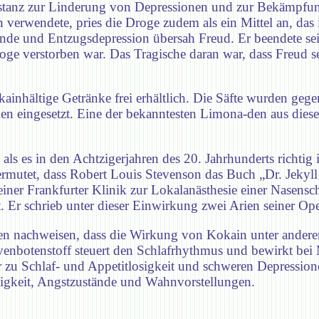
anz zur Linderung von Depressionen und zur Bekämpfung
verwendete, pries die Droge zudem als ein Mittel an, das
de und Entzugsdepression übersah Freud. Er beendete sein
ge verstorben war. Das Tragische daran war, dass Freud s
inhältige Getränke frei erhältlich. Die Säfte wurden gege
 eingesetzt. Eine der bekanntesten Limona-den aus dieser 
 als es in den Achtzigerjahren des 20. Jahrhunderts richti
vermutet, dass Robert Louis Stevenson das Buch „Dr. Jekyl
 einer Frankfurter Klinik zur Lokalanästhesie einer Nasens
 Er schrieb unter dieser Einwirkung zwei Arien seiner Ope
n nachweisen, dass die Wirkung von Kokain unter anderem
venbotenstoff steuert den Schlafrhythmus und bewirkt bei
u Schlaf- und Appetitlosigkeit und schweren Depressione
gkeit, Angstzustände und Wahnvorstellungen.