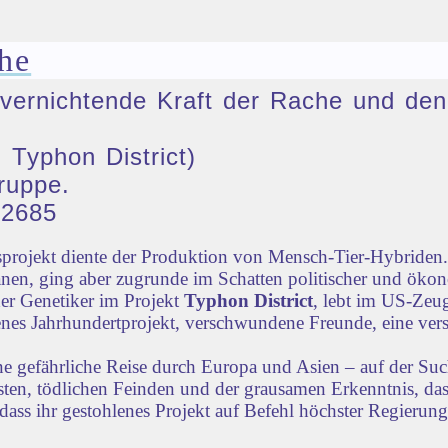
he
ie vernichtende Kraft der Rache und 
 Typhon District)
ruppe.
32685
rojekt diente der Produktion von Mensch-Tier-Hybriden. 
nen, ging aber zugrunde im Schatten politischer und öko
der Genetiker im Projekt
Typhon District
, lebt im US-Zeug
lenes Jahrhundertprojekt, verschwundene Freunde, eine vers
ne gefährliche Reise durch Europa und Asien – auf der Su
iensten, tödlichen Feinden und der grausamen Erkenntnis, d
dass ihr gestohlenes Projekt auf Befehl höchster Regierun