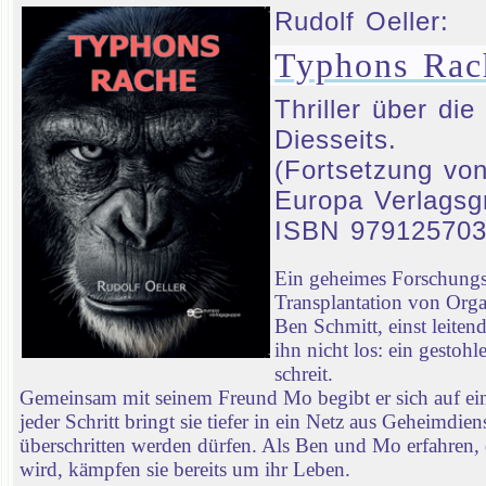
Rudolf Oeller:
Typhons Rac
Thriller über d
Diesseits.
(Fortsetzung von
Europa Verlagsg
ISBN 97912570
Ein geheimes Forschungsp
Transplantation von Orga
Ben Schmitt, einst leiten
ihn nicht los: ein gestoh
schreit.
Gemeinsam mit seinem Freund Mo begibt er sich auf ei
jeder Schritt bringt sie tiefer in ein Netz aus Geheimd
überschritten werden dürfen. Als Ben und Mo erfahren, 
wird, kämpfen sie bereits um ihr Leben.