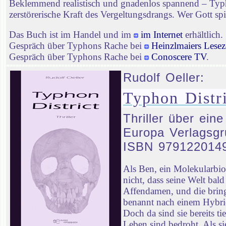
Beklemmend realistisch und gnadenlos spannend – Typhon
zerstörerische Kraft des Vergeltungsdrangs. Wer Gott spie
Das Buch ist im Handel und im
im Internet
erhältlich.
Gespräch über Typhons Rache bei
Heinzlmaiers Lesez
Gespräch über Typhons Rache bei
Conoscere TV
.
Rudolf Oeller:
Typhon Distri
Thriller über ein
Europa Verlagsgr
ISBN 979122014
Als Ben, ein Molekularbi
nicht, dass seine Welt ba
Affendamen, und die bringt
benannt nach einem Hybrid
Doch da sind sie bereits t
Leben sind bedroht. Als sie