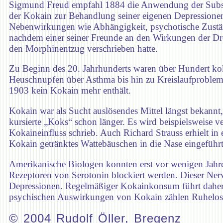
Sigmund Freud empfahl 1884 die Anwendung der Subst
der Kokain zur Behandlung seiner eigenen Depressionen 
Nebenwirkungen wie Abhängigkeit, psychotische Zustän
nachdem einer seiner Freunde an den Wirkungen der Dro
den Morphinentzug verschrieben hatte.
Zu Beginn des 20. Jahrhunderts waren über Hundert koka
Heuschnupfen über Asthma bis hin zu Kreislaufproblemen
1903 kein Kokain mehr enthält.
Kokain war als Sucht auslösendes Mittel längst bekannt,
kursierte „Koks“ schon länger. Es wird beispielsweise 
Kokaineinfluss schrieb. Auch Richard Strauss erhielt in
Kokain getränktes Wattebäuschen in die Nase eingeführt.
Amerikanische Biologen konnten erst vor wenigen Jahre
Rezeptoren von Serotonin blockiert werden. Dieser Ner
Depressionen. Regelmäßiger Kokainkonsum führt daher z
psychischen Auswirkungen von Kokain zählen Ruhelosi
© 2004 Rudolf Öller, Bregenz