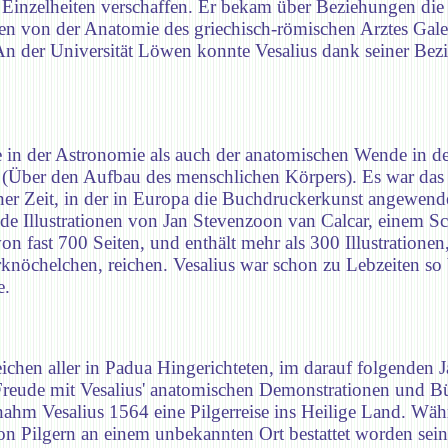
e Einzelheiten verschaffen. Er bekam über Beziehungen die 
gen von der Anatomie des griechisch-römischen Arztes Gal
 An der Universität Löwen konnte Vesalius dank seiner Bez
in der Astronomie als auch der anatomischen Wende in der
(Über den Aufbau des menschlichen Körpers). Es war das e
ner Zeit, in der in Europa die Buchdruckerkunst angewend
ende Illustrationen von Jan Stevenzoon van Calcar, einem 
n fast 700 Seiten, und enthält mehr als 300 Illustrationen
knöchelchen, reichen. Vesalius war schon zu Lebzeiten so 
e.
ichen aller in Padua Hingerichteten, im darauf folgenden Ja
Freude mit Vesalius' anatomischen Demonstrationen und Bü
rnahm Vesalius 1564 eine Pilgerreise ins Heilige Land. Wä
von Pilgern an einem unbekannten Ort bestattet worden sein