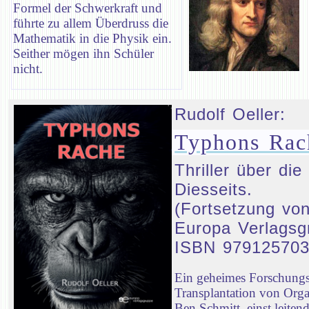
Formel der Schwerkraft und
führte zu allem Überdruss die
Mathematik in die Physik ein.
Seither mögen ihn Schüler
nicht.
Rudolf Oeller:
Typhons Rac
Thriller über d
Diesseits.
(Fortsetzung von
Europa Verlagsg
ISBN 97912570
Ein geheimes Forschungsp
Transplantation von Orga
Ben Schmitt, einst leiten