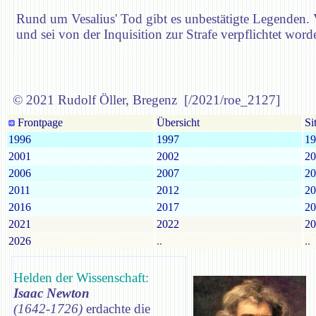
Rund um Vesalius' Tod gibt es unbestätigte Legenden. V
und sei von der Inquisition zur Strafe verpflichtet word
© 2021 Rudolf Öller, Bregenz [/2021/roe_2127]
Frontpage
Übersicht
Si
1996
1997
19
2001
2002
20
2006
2007
20
2011
2012
20
2016
2017
20
2021
2022
20
2026
..
..
Helden der Wissenschaft:
Isaac Newton
(1642-1726)
erdachte die