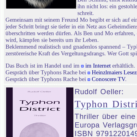
ihn nicht los: ein gestoh
schreit.
Gemeinsam mit seinem Freund Mo begibt er sich auf ei
jeder Schritt bringt sie tiefer in ein Netz aus Geheimd
überschritten werden dürfen. Als Ben und Mo erfahren, 
wird, kämpfen sie bereits um ihr Leben.
Beklemmend realistisch und gnadenlos spannend – Typhon
zerstörerische Kraft des Vergeltungsdrangs. Wer Gott spie
Das Buch ist im Handel und im
im Internet
erhältlich.
Gespräch über Typhons Rache bei
Heinzlmaiers Lesez
Gespräch über Typhons Rache bei
Conoscere TV
.
Rudolf Oeller:
Typhon Distri
Thriller über ein
Europa Verlagsgr
ISBN 979122014