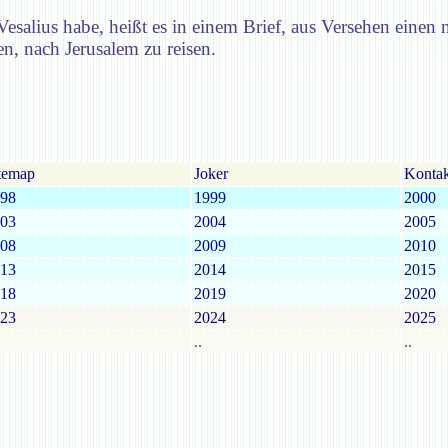
esalius habe, heißt es in einem Brief, aus Versehen einen
en, nach Jerusalem zu reisen.
temap
Joker
Kontak
98
1999
2000
03
2004
2005
08
2009
2010
13
2014
2015
18
2019
2020
23
2024
2025
..
..