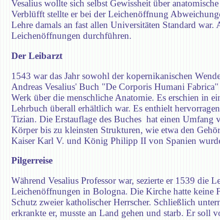
Vesalius wollte sich selbst Gewissheit über anatomisch
Verblüfft stellte er bei der Leichenöffnung Abweichun
Lehre damals an fast allen Universitäten Standard war.
Leichenöffnungen durchführen.
Der Leibarzt
1543 war das Jahr sowohl der kopernikanischen Wende 
Andreas Vesalius' Buch "De Corporis Humani Fabrica" 
Werk über die menschliche Anatomie. Es erschien in ei
Lehrbuch überall erhältlich war. Es enthielt hervorrag
Tizian. Die Erstauflage des Buches hat einen Umfang vo
Körper bis zu kleinsten Strukturen, wie etwa den Gehör
Kaiser Karl V. und König Philipp II von Spanien wurd
Pilgerreise
Während Vesalius Professor war, sezierte er 1539 die Le
Leichenöffnungen in Bologna. Die Kirche hatte keine 
Schutz zweier katholischer Herrscher. Schließlich unte
erkrankte er, musste an Land gehen und starb. Er soll 