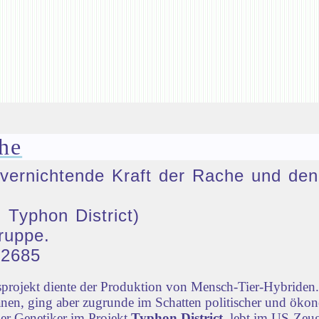
he
ie vernichtende Kraft der Rache und 
 Typhon District)
ruppe.
32685
rojekt diente der Produktion von Mensch-Tier-Hybriden. 
nen, ging aber zugrunde im Schatten politischer und öko
der Genetiker im Projekt
Typhon District
, lebt im US-Zeug