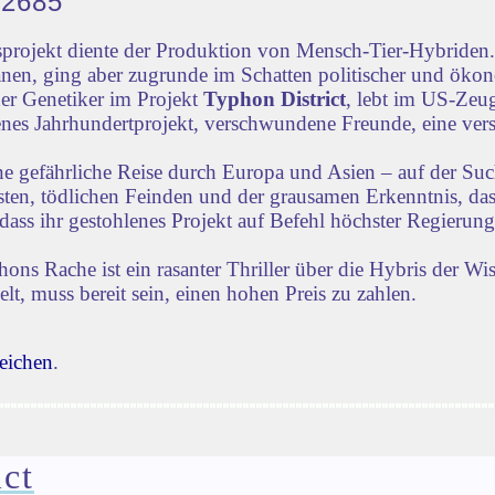
32685
rojekt diente der Produktion von Mensch-Tier-Hybriden. 
nen, ging aber zugrunde im Schatten politischer und öko
der Genetiker im Projekt
Typhon District
, lebt im US-Zeug
lenes Jahrhundertprojekt, verschwundene Freunde, eine vers
ne gefährliche Reise durch Europa und Asien – auf der Su
iensten, tödlichen Feinden und der grausamen Erkenntnis, d
dass ihr gestohlenes Projekt auf Befehl höchster Regierun
s Rache ist ein rasanter Thriller über die Hybris der Wi
lt, muss bereit sein, einen hohen Preis zu zahlen.
eichen
.
ct