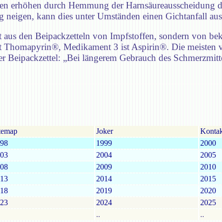
tten erhöhen durch Hemmung der Harnsäureausscheidung de
ung neigen, kann dies unter Umständen einen Gichtanfall a
 aus den Beipackzetteln von Impfstoffen, sondern von be
 Thomapyrin®, Medikament 3 ist Aspirin®. Die meisten v
 der Beipackzettel: „Bei längerem Gebrauch des Schmerzmi
temap
Joker
Kontak
98
1999
2000
03
2004
2005
08
2009
2010
13
2014
2015
18
2019
2020
23
2024
2025
..
..