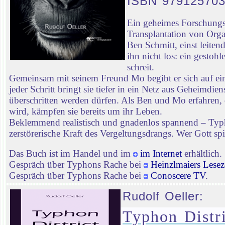
ISBN 97912570
Ein geheimes Forschungsp
Transplantation von Orga
Ben Schmitt, einst leiten
ihn nicht los: ein gestoh
schreit.
Gemeinsam mit seinem Freund Mo begibt er sich auf ei
jeder Schritt bringt sie tiefer in ein Netz aus Geheimd
überschritten werden dürfen. Als Ben und Mo erfahren, 
wird, kämpfen sie bereits um ihr Leben.
Beklemmend realistisch und gnadenlos spannend – Typhon
zerstörerische Kraft des Vergeltungsdrangs. Wer Gott spie
Das Buch ist im Handel und im
im Internet
erhältlich.
Gespräch über Typhons Rache bei
Heinzlmaiers Lesez
Gespräch über Typhons Rache bei
Conoscere TV
.
Rudolf Oeller:
Typhon Distri