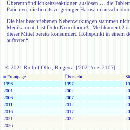
Überempfindlichkeitsreaktionen auslösen … die Table
Patienten, die bereits zu geringer Harnsäureausscheid
Die hier beschriebenen Nebenwirkungen stammen nicht
Medikament 1 ist Dolo-Neurobiom®, Medikament 2 ist
dieser Mittel bereits konsumiert. Höhepunkt in einem
auftreten“.
© 2021 Rudolf Öller, Bregenz [/2021/roe_2105]
Frontpage
Übersicht
Si
1996
1997
19
2001
2002
20
2006
2007
20
2011
2012
20
2016
2017
20
2021
2022
20
2026
..
..