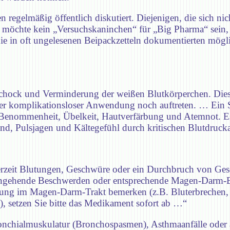
 regelmäßig öffentlich diskutiert. Diejenigen, die sich nic
möchte kein „Versuchskaninchen“ für „Big Pharma“ sein,
ie in oft ungelesenen Beipackzetteln dokumentierten mö
chock und Verminderung der weißen Blutkörperchen. Dies
er komplikationsloser Anwendung noch auftreten. … Ein 
, Benommenheit, Übelkeit, Hautverfärbung und Atemnot. 
nd, Pulsjagen und Kältegefühl durch kritischen Blutdruc
rzeit Blutungen, Geschwüre oder ein Durchbruch von Ge
rangehende Beschwerden oder entsprechende Magen-Darm-
ung im Magen-Darm-Trakt bemerken (z.B. Bluterbrechen, k
, setzen Sie bitte das Medikament sofort ab …“
nchialmuskulatur (Bronchospasmen), Asthmaanfälle oder 