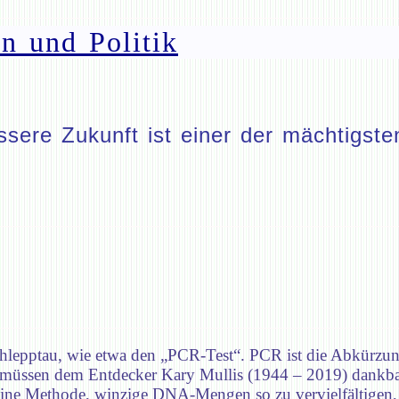
n und Politik
ere Zukunft ist einer der mächtigsten
hlepptau, wie etwa den „PCR-Test“. PCR ist die Abkürzung
 müssen dem Entdecker Kary Mullis (1944 – 2019) dankbar
eine Methode, winzige DNA-Mengen so zu vervielfältigen, d