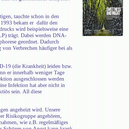
igen, tauchte schon in den
n. 1993 bekam er dafür den
drucks wird beispielsweise eine
FLP) trägt. Dabei werden DNA-
ophorese geordnet. Dadurch
von Verbrechen häufiger bei als
D-19 (die Krankheit) leiden bzw.
ann er innerhalb weniger Tage
ektion ausgeschlossen werden
ne Infektion hat aber nicht in
iös sein. All diese
ngen angeheizt wird. Unsere
 der Risikogruppe angehören,
ßnahmen, wie z.B. regelmäßiges
as Schüren von Angst kann krank