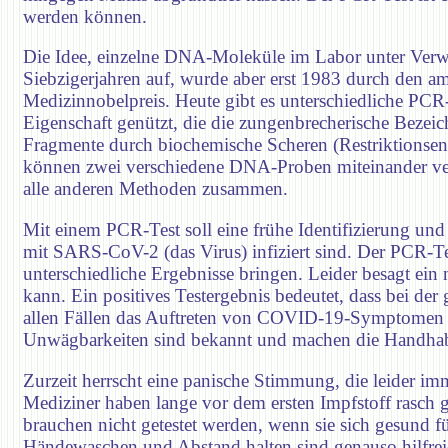
werden können.
Die Idee, einzelne DNA-Moleküle im Labor unter Verwe
Siebzigerjahren auf, wurde aber erst 1983 durch den a
Medizinnobelpreis. Heute gibt es unterschiedliche PCR
Eigenschaft genützt, die die zungenbrecherische Bez
Fragmente durch biochemische Scheren (Restriktionsen
können zwei verschiedene DNA-Proben miteinander verg
alle anderen Methoden zusammen.
Mit einem PCR-Test soll eine frühe Identifizierung u
mit SARS-CoV-2 (das Virus) infiziert sind. Der PCR-Te
unterschiedliche Ergebnisse bringen. Leider besagt ei
kann. Ein positives Testergebnis bedeutet, dass bei der 
allen Fällen das Auftreten von COVID-19-Symptomen zur
Unwägbarkeiten sind bekannt und machen die Handhab
Zurzeit herrscht eine panische Stimmung, die leider i
Mediziner haben lange vor dem ersten Impfstoff rasch 
brauchen nicht getestet werden, wenn sie sich gesund 
Händewaschen und Abstand halten sind genauso hilfre