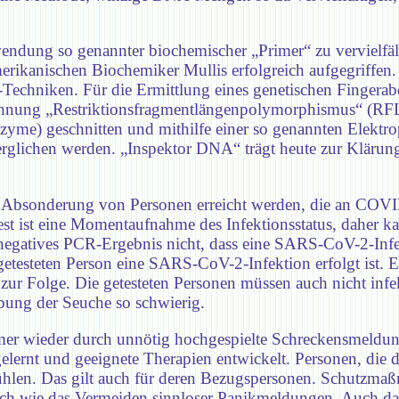
ndung so genannter biochemischer „Primer“ zu vervielfält
merikanischen Biochemiker Mullis erfolgreich aufgegriffe
-Techniken. Für die Ermittlung eines genetischen Fingerab
eichnung „Restriktionsfragmentlängenpolymorphismus“ (R
zyme) geschnitten und mithilfe einer so genannten Elektr
lichen werden. „Inspektor DNA“ trägt heute zur Klärung 
nd Absonderung von Personen erreicht werden, die an COVI
st ist eine Momentaufnahme des Infektionsstatus, daher k
n negatives PCR-Ergebnis nicht, dass eine SARS-CoV-2-Inf
getesteten Person eine SARS-CoV-2-Infektion erfolgt ist. Ei
 Folge. Die getesteten Personen müssen auch nicht infekt
ung der Seuche so schwierig.
mmer wieder durch unnötig hochgespielte Schreckensmeldu
gelernt und geeignete Therapien entwickelt. Personen, die
fühlen. Das gilt auch für deren Bezugspersonen. Schutzma
ich wie das Vermeiden sinnloser Panikmeldungen. Auch d