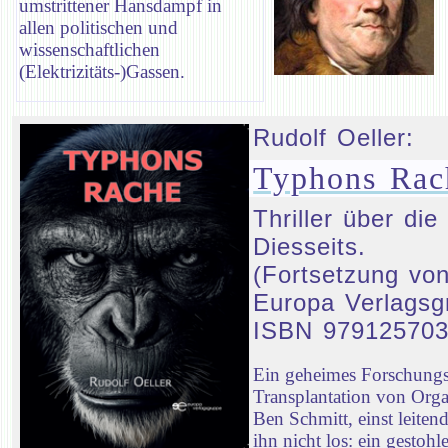
umstrittener Hansdampf in
allen politischen und
wissenschaftlichen
(Elektrizitäts-)Gassen.
Rudolf Oeller:
Typhons Rac
Thriller über d
Diesseits.
(Fortsetzung von
Europa Verlagsg
ISBN 97912570
Ein geheimes Forschungsp
Transplantation von Orga
Ben Schmitt, einst leiten
ihn nicht los: ein gestoh