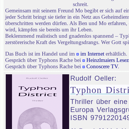
schreit.
Gemeinsam mit seinem Freund Mo begibt er sich auf ei
jeder Schritt bringt sie tiefer in ein Netz aus Geheimd
überschritten werden dürfen. Als Ben und Mo erfahren, 
wird, kämpfen sie bereits um ihr Leben.
Beklemmend realistisch und gnadenlos spannend – Typhon
zerstörerische Kraft des Vergeltungsdrangs. Wer Gott spie
Das Buch ist im Handel und im
im Internet
erhältlich.
Gespräch über Typhons Rache bei
Heinzlmaiers Lesez
Gespräch über Typhons Rache bei
Conoscere TV
.
Rudolf Oeller:
Typhon Distri
Thriller über ein
Europa Verlagsgr
ISBN 979122014