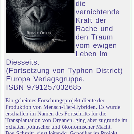
die
vernichtende
Kraft der
Rache und
den Traum
vom ewigen
Leben im
Diesseits.
(Fortsetzung von Typhon District)
Europa Verlagsgruppe.
ISBN 9791257032685
Ein geheimes Forschungsprojekt diente der
Produktion von Mensch-Tier-Hybriden. Es wurde
erschaffen im Namen des Fortschritts für die
Transplantation von Organen, ging aber zugrunde im
Schatten politischer und ökonomischer Macht.
Ben Schmitt, einst leitender Genetiker im Projekt